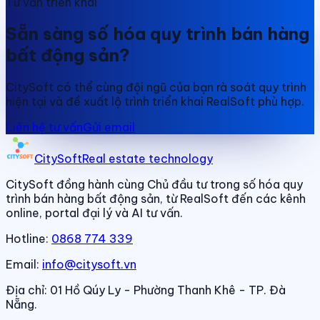
Tư vấn triển khai
Sẵn sàng số hóa quy trình bán hàng
bất động sản?
CitySoft có thể cùng đội ngũ của bạn rà soát quy trình
hiện tại và đề xuất lộ trình triển khai RealSoft phù hợp.
Liên hệ tư vấn
Gửi email
CitySoft
Real estate technology
CitySoft đồng hành cùng Chủ đầu tư trong số hóa quy
trình bán hàng bất động sản, từ RealSoft đến các kênh
online, portal đại lý và AI tư vấn.
Hotline:
0868 774 339
Email:
info@citysoft.vn
Địa chỉ:
01 Hồ Qúy Ly - Phường Thanh Khê - TP. Đà
Nẵng.