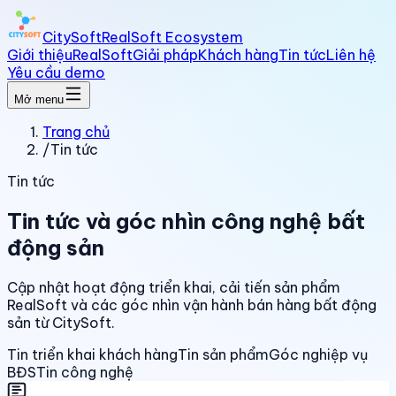
CitySoft
RealSoft Ecosystem
Giới thiệu
RealSoft
Giải pháp
Khách hàng
Tin tức
Liên hệ
Yêu cầu demo
Mở menu
Trang chủ
/
Tin tức
Tin tức
Tin tức và góc nhìn công nghệ bất
động sản
Cập nhật hoạt động triển khai, cải tiến sản phẩm
RealSoft và các góc nhìn vận hành bán hàng bất động
sản từ CitySoft.
Tin triển khai khách hàng
Tin sản phẩm
Góc nghiệp vụ
BĐS
Tin công nghệ