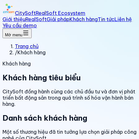
CitySoft
RealSoft Ecosystem
Giới thiệu
RealSoft
Giải pháp
Khách hàng
Tin tức
Liên hệ
Yêu cầu demo
Mở menu
Trang chủ
/
Khách hàng
Khách hàng
Khách hàng tiêu biểu
CitySoft đồng hành cùng các chủ đầu tư và đơn vị phát
triển bất động sản trong quá trình số hóa vận hành bán
hàng.
Danh sách khách hàng
Một số thương hiệu đã tin tưởng lựa chọn giải pháp công
nghệ của CitySoft.