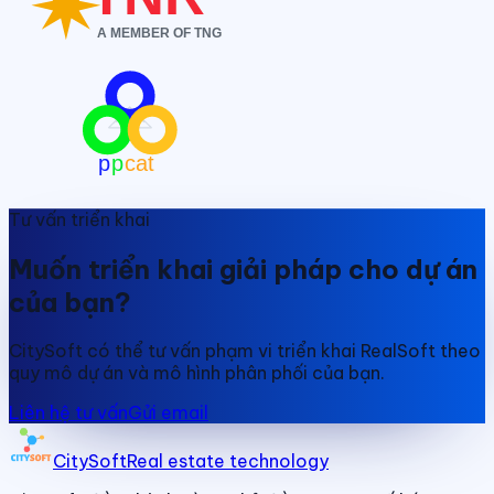
Tư vấn triển khai
Muốn triển khai giải pháp cho dự án
của bạn?
CitySoft có thể tư vấn phạm vi triển khai RealSoft theo
quy mô dự án và mô hình phân phối của bạn.
Liên hệ tư vấn
Gửi email
CitySoft
Real estate technology