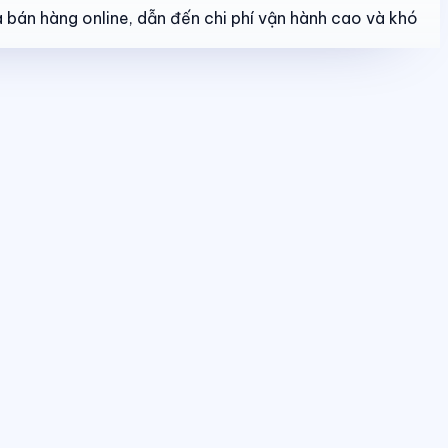
 bán hàng online, dẫn đến chi phí vận hành cao và khó
o dõi booking, giữ chỗ, đặt cọc và hợp đồng trong một luồng thống nhất.
u quả bán hàng và tình trạng sản phẩm theo thời gian thực.