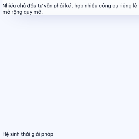
Nhiều chủ đầu tư vẫn phải kết hợp nhiều công cụ riêng l
mở rộng quy mô.
Tính năng nổi bật
Quản lý dự án & bảng hàng
Chuẩn hóa dữ liệu sản phẩm, giá bán và trạ
Quản lý dự án & bảng hàng
Điều hành phân phối đa kênh
Quản lý giỏ hàng, đại lý và kênh bán trên
Chuẩn hóa dữ liệu sản phẩm, giá bán và trạng
01
/
04
Hệ sinh thái giải pháp