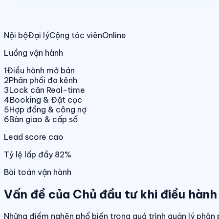
Nội bộ
Đại lý
Cộng tác viên
Online
Luồng vận hành
1
Điều hành mở bán
2
Phân phối đa kênh
3
Lock căn Real-time
4
Booking & Đặt cọc
5
Hợp đồng & công nợ
6
Bàn giao & cấp sổ
Lead score cao
Tỷ lệ lấp đầy 82%
Bài toán vận hành
Vấn đề của Chủ đầu tư khi điều hành
Những điểm nghẽn phổ biến trong quá trình quản lý phân 