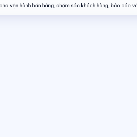
ẻ cho vận hành bán hàng, chăm sóc khách hàng, báo cáo và
ng thái giao dịch theo thời gian thực.
Điều hành giao dịch bán hàng
The
 cùng một nền tảng dữ liệu.
Dashboard điều hành
Theo dõi doanh số, hiệ
 thái giao dịch theo thời gian thực.