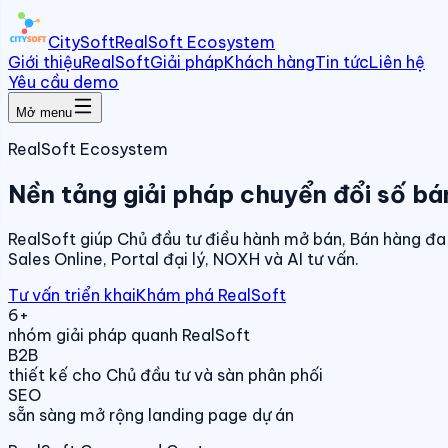
CitySoft
RealSoft Ecosystem
Giới thiệu
RealSoft
Giải pháp
Khách hàng
Tin tức
Liên hệ
Yêu cầu demo
Mở menu
RealSoft Ecosystem
Nền tảng giải pháp chuyển đổi số bá
RealSoft giúp Chủ đầu tư điều hành mở bán, Bán hàng đa 
Sales Online, Portal đại lý, NOXH và AI tư vấn.
Tư vấn triển khai
Khám phá RealSoft
6+
nhóm giải pháp quanh RealSoft
B2B
thiết kế cho Chủ đầu tư và sàn phân phối
SEO
sẵn sàng mở rộng landing page dự án