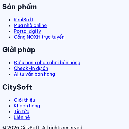
Sản phẩm
RealSoft
Mua nhà online
Portal đại lý
Cổng NOXH trực tuyến
Giải pháp
Điều hành phân phối bán hàng
Check-in dự án
AI tư vấn bán hàng
CitySoft
Giới thiệu
Khách hàng
Tin tức
Liên hệ
©
2026
CitySoft. All rights reserved.