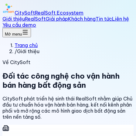
CitySoft
RealSoft Ecosystem
Giới thiệu
RealSoft
Giải pháp
Khách hàng
Tin tức
Liên hệ
Yêu cầu demo
Mở menu
Trang chủ
/
Giới thiệu
Về CitySoft
Đối tác công nghệ cho vận hành
bán hàng bất động sản
CitySoft phát triển hệ sinh thái RealSoft nhằm giúp Chủ
đầu tư chuẩn hóa vận hành bán hàng, kết nối kênh phân
phối và mở rộng các mô hình giao dịch bất động sản
trên nền tảng số.