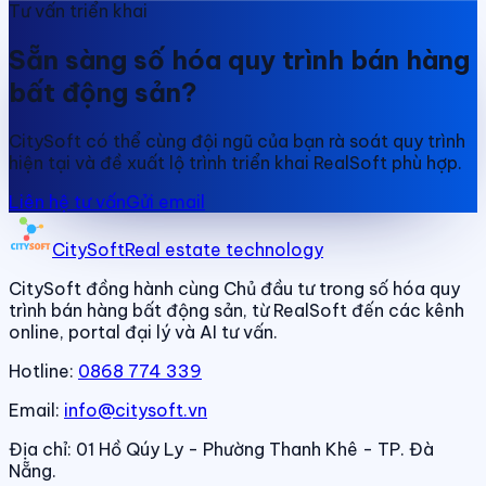
Tư vấn triển khai
Sẵn sàng số hóa quy trình bán hàng
bất động sản?
CitySoft có thể cùng đội ngũ của bạn rà soát quy trình
hiện tại và đề xuất lộ trình triển khai RealSoft phù hợp.
Liên hệ tư vấn
Gửi email
CitySoft
Real estate technology
CitySoft đồng hành cùng Chủ đầu tư trong số hóa quy
trình bán hàng bất động sản, từ RealSoft đến các kênh
online, portal đại lý và AI tư vấn.
Hotline:
0868 774 339
Email:
info@citysoft.vn
Địa chỉ:
01 Hồ Qúy Ly - Phường Thanh Khê - TP. Đà
Nẵng.