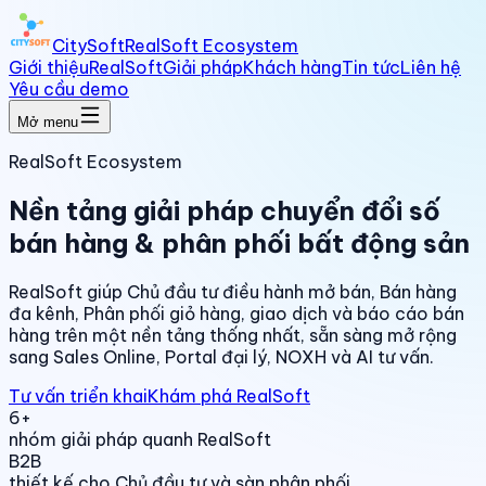
CitySoft
RealSoft Ecosystem
Giới thiệu
RealSoft
Giải pháp
Khách hàng
Tin tức
Liên hệ
Yêu cầu demo
Mở menu
RealSoft Ecosystem
Nền tảng giải pháp chuyển đổi số
bán hàng & phân phối bất động sản
RealSoft giúp Chủ đầu tư điều hành mở bán, Bán hàng
đa kênh, Phân phối giỏ hàng, giao dịch và báo cáo bán
hàng trên một nền tảng thống nhất, sẵn sàng mở rộng
sang Sales Online, Portal đại lý, NOXH và AI tư vấn.
Tư vấn triển khai
Khám phá RealSoft
6+
nhóm giải pháp quanh RealSoft
B2B
thiết kế cho Chủ đầu tư và sàn phân phối