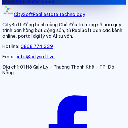
Liên hệ tư vấn
Gửi email
CitySoft
Real estate technology
CitySoft đồng hành cùng Chủ đầu tư trong số hóa quy
trình bán hàng bất động sản, từ RealSoft đến các kênh
online, portal đại lý và AI tư vấn.
Hotline:
0868 774 339
Email:
info@citysoft.vn
Địa chỉ:
01 Hồ Qúy Ly - Phường Thanh Khê - TP. Đà
Nẵng.