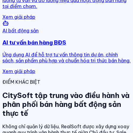
luồng tư vấn và đo lường hiệu quả hoạt động bán hàng
tại điểm chạm.
Xem giải pháp
AI bất động sản
AI tư vấn bán hàng BĐS
Ứng dụng AI để hỗ trợ tư vấn thông tin dự án, chính
sách, sản phẩm phù hợp và chuẩn hóa tri thức bán hàng.
Xem giải pháp
ĐIỂM KHÁC BIỆT
CitySoft tập trung vào điều hành và
phân phối bán hàng bất động sản
thực tế
Không chỉ quản lý dữ liệu, RealSoft được xây dựng xoay
quanh quy trình vận hành thực tế giữa Chủ đầu tư, Sale