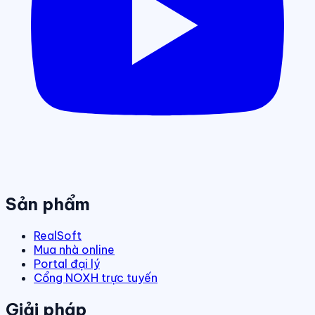
Sản phẩm
RealSoft
Mua nhà online
Portal đại lý
Cổng NOXH trực tuyến
Giải pháp