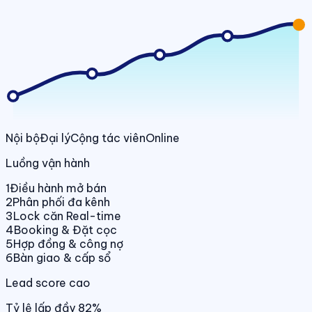
Nội bộ
Đại lý
Cộng tác viên
Online
Luồng vận hành
1
Điều hành mở bán
2
Phân phối đa kênh
3
Lock căn Real-time
4
Booking & Đặt cọc
5
Hợp đồng & công nợ
6
Bàn giao & cấp sổ
Lead score cao
Tỷ lệ lấp đầy 82%