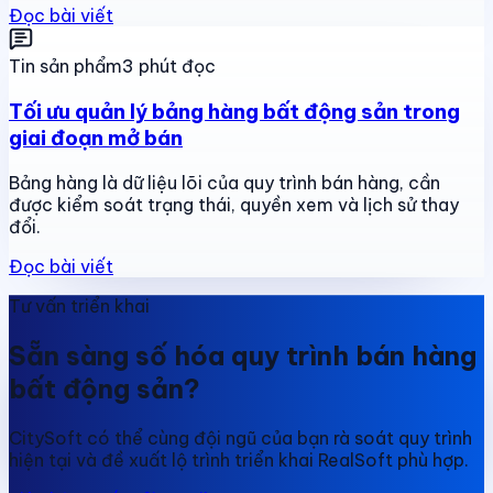
Đọc bài viết
Tin sản phẩm
3 phút đọc
Tối ưu quản lý bảng hàng bất động sản trong
giai đoạn mở bán
Bảng hàng là dữ liệu lõi của quy trình bán hàng, cần
được kiểm soát trạng thái, quyền xem và lịch sử thay
đổi.
Đọc bài viết
Tư vấn triển khai
Sẵn sàng số hóa quy trình bán hàng
bất động sản?
CitySoft có thể cùng đội ngũ của bạn rà soát quy trình
hiện tại và đề xuất lộ trình triển khai RealSoft phù hợp.