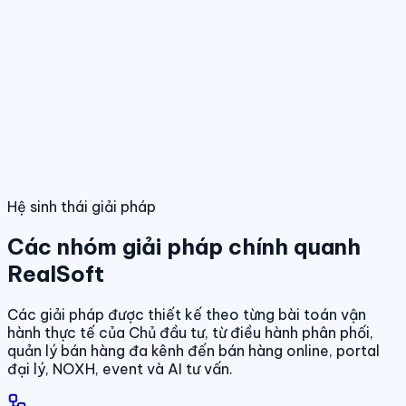
Điều hành giao dịch bán hàng
Theo dõi booking, giữ chỗ, đặt cọc và
hợp đồng trong một luồng thống nhất.
Tính năng nổi bật
Điều hành phân phối đa kênh
Quản lý giỏ hàng, đại lý và kênh bán
trên cùng một nền tảng dữ liệu.
Quản lý dự án & bảng hàng
Dashboard điều hành
Theo dõi doanh số, hiệu quả bán hàng và tình
trạng sản phẩm theo thời gian thực.
Chuẩn hóa dữ liệu sản phẩm, giá bán và trạn
dịch theo thời gian thực.
01
/
04
Hệ sinh thái giải pháp
Các nhóm giải pháp chính quanh
RealSoft
Các giải pháp được thiết kế theo từng bài toán vận
hành thực tế của Chủ đầu tư, từ điều hành phân phối,
quản lý bán hàng đa kênh đến bán hàng online, portal
đại lý, NOXH, event và AI tư vấn.