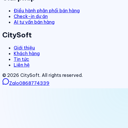
Điều hành phân phối bán hàng
Check-in dự án
AI tư vấn bán hàng
CitySoft
Giới thiệu
Khách hàng
Tin tức
Liên hệ
©
2026
CitySoft. All rights reserved.
Zalo
0868774339