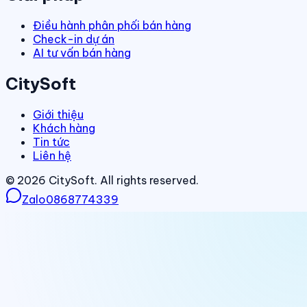
Điều hành phân phối bán hàng
Check-in dự án
AI tư vấn bán hàng
CitySoft
Giới thiệu
Khách hàng
Tin tức
Liên hệ
©
2026
CitySoft. All rights reserved.
Zalo
0868774339