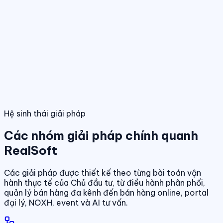
Điều hành giao dịch bán hàng
Theo dõi booking, giữ chỗ, đặt cọc và
hợp đồng trong một luồng thống nhất.
Tính năng nổi bật
Điều hành phân phối đa kênh
Quản lý giỏ hàng, đại lý và kênh bán
trên cùng một nền tảng dữ liệu.
Quản lý dự án & bảng hàng
Dashboard điều hành
Theo dõi doanh số, hiệu quả bán hàng và tình
trạng sản phẩm theo thời gian thực.
Chuẩn hóa dữ liệu sản phẩm, giá bán và trạn
dịch theo thời gian thực.
01
/
04
Hệ sinh thái giải pháp
Các nhóm giải pháp chính quanh
RealSoft
Các giải pháp được thiết kế theo từng bài toán vận
hành thực tế của Chủ đầu tư, từ điều hành phân phối,
quản lý bán hàng đa kênh đến bán hàng online, portal
đại lý, NOXH, event và AI tư vấn.