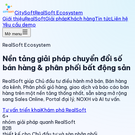
CitySoft
RealSoft Ecosystem
Giới thiệu
RealSoft
Giải pháp
Khách hàng
Tin tức
Liên hệ
Yêu cầu demo
Mở menu
RealSoft Ecosystem
Nền tảng giải pháp chuyển đổi số
bán hàng & phân phối bất động sản
RealSoft giúp Chủ đầu tư điều hành mở bán, Bán hàng
đa kênh, Phân phối giỏ hàng, giao dịch và báo cáo bán
hàng trên một nền tảng thống nhất, sẵn sàng mở rộng
sang Sales Online, Portal đại lý, NOXH và AI tư vấn.
Tư vấn triển khai
Khám phá RealSoft
6+
nhóm giải pháp quanh RealSoft
B2B
thiết kế cho Chủ đầu tư và sàn phân phối