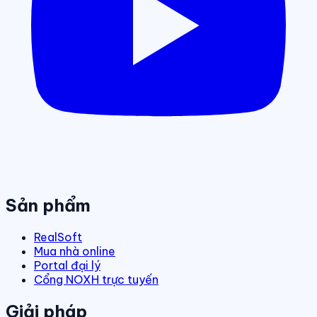
Sản phẩm
RealSoft
Mua nhà online
Portal đại lý
Cổng NOXH trực tuyến
Giải pháp