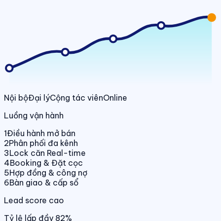
Nội bộ
Đại lý
Cộng tác viên
Online
Luồng vận hành
1
Điều hành mở bán
2
Phân phối đa kênh
3
Lock căn Real-time
4
Booking & Đặt cọc
5
Hợp đồng & công nợ
6
Bàn giao & cấp sổ
Lead score cao
Tỷ lệ lấp đầy 82%