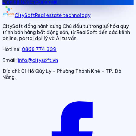
Liên hệ tư vấn
Gửi email
CitySoft
Real estate technology
CitySoft đồng hành cùng Chủ đầu tư trong số hóa quy
trình bán hàng bất động sản, từ RealSoft đến các kênh
online, portal đại lý và AI tư vấn.
Hotline:
0868 774 339
Email:
info@citysoft.vn
Địa chỉ:
01 Hồ Qúy Ly - Phường Thanh Khê - TP. Đà
Nẵng.