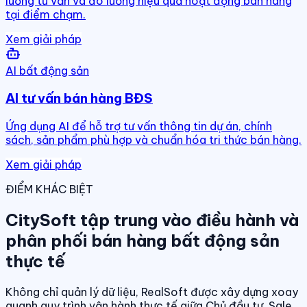
luồng tư vấn và đo lường hiệu quả hoạt động bán hàng
tại điểm chạm.
Xem giải pháp
AI bất động sản
AI tư vấn bán hàng BĐS
Ứng dụng AI để hỗ trợ tư vấn thông tin dự án, chính
sách, sản phẩm phù hợp và chuẩn hóa tri thức bán hàng.
Xem giải pháp
ĐIỂM KHÁC BIỆT
CitySoft tập trung vào điều hành và
phân phối bán hàng bất động sản
thực tế
Không chỉ quản lý dữ liệu, RealSoft được xây dựng xoay
quanh quy trình vận hành thực tế giữa Chủ đầu tư, Sale