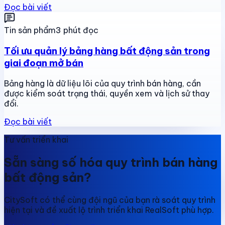
Đọc bài viết
Tin sản phẩm
3 phút đọc
Tối ưu quản lý bảng hàng bất động sản trong
giai đoạn mở bán
Bảng hàng là dữ liệu lõi của quy trình bán hàng, cần
được kiểm soát trạng thái, quyền xem và lịch sử thay
đổi.
Đọc bài viết
Tư vấn triển khai
Sẵn sàng số hóa quy trình bán hàng
bất động sản?
CitySoft có thể cùng đội ngũ của bạn rà soát quy trình
hiện tại và đề xuất lộ trình triển khai RealSoft phù hợp.