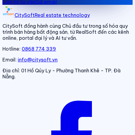
Liên hệ tư vấn
Gửi email
CitySoft
Real estate technology
CitySoft đồng hành cùng Chủ đầu tư trong số hóa quy
trình bán hàng bất động sản, từ RealSoft đến các kênh
online, portal đại lý và AI tư vấn.
Hotline:
0868 774 339
Email:
info@citysoft.vn
Địa chỉ:
01 Hồ Qúy Ly - Phường Thanh Khê - TP. Đà
Nẵng.