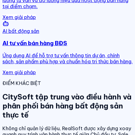
luồng tư vấn và đo lường hiệu quả hoạt động bán hàng
tại điểm chạm.
Xem giải pháp
AI bất động sản
AI tư vấn bán hàng BĐS
Ứng dụng AI để hỗ trợ tư vấn thông tin dự án, chính
sách, sản phẩm phù hợp và chuẩn hóa tri thức bán hàng.
Xem giải pháp
ĐIỂM KHÁC BIỆT
CitySoft tập trung vào điều hành và
phân phối bán hàng bất động sản
thực tế
Không chỉ quản lý dữ liệu, RealSoft được xây dựng xoay
quanh quy trình vận hành thực tế giữa Chủ đầu tư, Sale