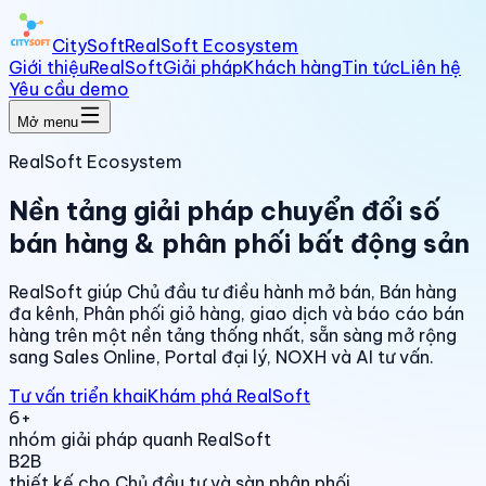
CitySoft
RealSoft Ecosystem
Giới thiệu
RealSoft
Giải pháp
Khách hàng
Tin tức
Liên hệ
Yêu cầu demo
Mở menu
RealSoft Ecosystem
Nền tảng giải pháp chuyển đổi số
bán hàng & phân phối bất động sản
RealSoft giúp Chủ đầu tư điều hành mở bán, Bán hàng
đa kênh, Phân phối giỏ hàng, giao dịch và báo cáo bán
hàng trên một nền tảng thống nhất, sẵn sàng mở rộng
sang Sales Online, Portal đại lý, NOXH và AI tư vấn.
Tư vấn triển khai
Khám phá RealSoft
6+
nhóm giải pháp quanh RealSoft
B2B
thiết kế cho Chủ đầu tư và sàn phân phối