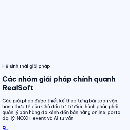
Điều hành giao dịch bán hàng
Theo dõi booking, giữ chỗ, đặt cọc và
hợp đồng trong một luồng thống nhất.
Tính năng nổi bật
Điều hành phân phối đa kênh
Quản lý giỏ hàng, đại lý và kênh bán
trên cùng một nền tảng dữ liệu.
Quản lý dự án & bảng hàng
Dashboard điều hành
Theo dõi doanh số, hiệu quả bán hàng và tình
trạng sản phẩm theo thời gian thực.
Chuẩn hóa dữ liệu sản phẩm, giá bán và trạn
dịch theo thời gian thực.
01
/
04
Hệ sinh thái giải pháp
Các nhóm giải pháp chính quanh
RealSoft
Các giải pháp được thiết kế theo từng bài toán vận
hành thực tế của Chủ đầu tư, từ điều hành phân phối,
quản lý bán hàng đa kênh đến bán hàng online, portal
đại lý, NOXH, event và AI tư vấn.