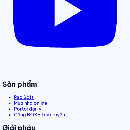
Sản phẩm
RealSoft
Mua nhà online
Portal đại lý
Cổng NOXH trực tuyến
Giải pháp