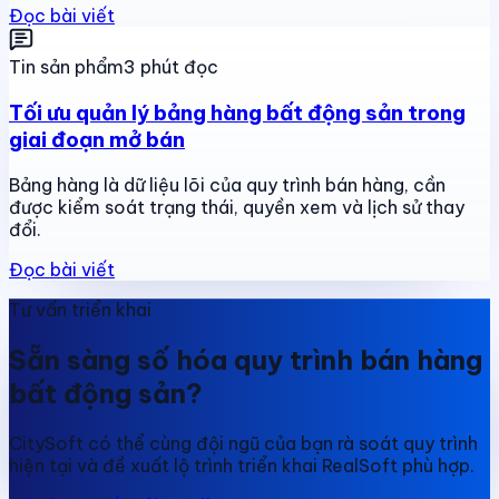
Đọc bài viết
Tin sản phẩm
3 phút đọc
Tối ưu quản lý bảng hàng bất động sản trong
giai đoạn mở bán
Bảng hàng là dữ liệu lõi của quy trình bán hàng, cần
được kiểm soát trạng thái, quyền xem và lịch sử thay
đổi.
Đọc bài viết
Tư vấn triển khai
Sẵn sàng số hóa quy trình bán hàng
bất động sản?
CitySoft có thể cùng đội ngũ của bạn rà soát quy trình
hiện tại và đề xuất lộ trình triển khai RealSoft phù hợp.