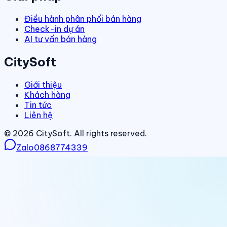
Điều hành phân phối bán hàng
Check-in dự án
AI tư vấn bán hàng
CitySoft
Giới thiệu
Khách hàng
Tin tức
Liên hệ
©
2026
CitySoft. All rights reserved.
Zalo
0868774339