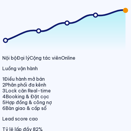
Nội bộ
Đại lý
Cộng tác viên
Online
Luồng vận hành
1
Điều hành mở bán
2
Phân phối đa kênh
3
Lock căn Real-time
4
Booking & Đặt cọc
5
Hợp đồng & công nợ
6
Bàn giao & cấp sổ
Lead score cao
Tỷ lệ lấp đầy 82%