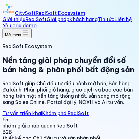
CitySoft
RealSoft Ecosystem
Giới thiệu
RealSoft
Giải pháp
Khách hàng
Tin tức
Liên hệ
Yêu cầu demo
Mở menu
RealSoft Ecosystem
Nền tảng giải pháp chuyển đổi số
bán hàng & phân phối bất động sản
RealSoft giúp Chủ đầu tư điều hành mở bán, Bán hàng
đa kênh, Phân phối giỏ hàng, giao dịch và báo cáo bán
hàng trên một nền tảng thống nhất, sẵn sàng mở rộng
sang Sales Online, Portal đại lý, NOXH và AI tư vấn.
Tư vấn triển khai
Khám phá RealSoft
6+
nhóm giải pháp quanh RealSoft
B2B
thiết kế cho Chủ đầu tư và sàn phân phối