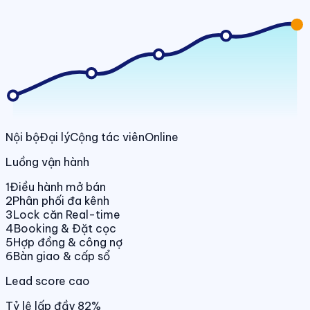
Nội bộ
Đại lý
Cộng tác viên
Online
Luồng vận hành
1
Điều hành mở bán
2
Phân phối đa kênh
3
Lock căn Real-time
4
Booking & Đặt cọc
5
Hợp đồng & công nợ
6
Bàn giao & cấp sổ
Lead score cao
Tỷ lệ lấp đầy 82%