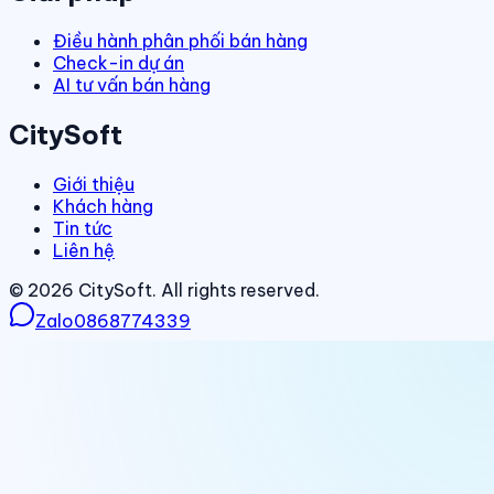
Điều hành phân phối bán hàng
Check-in dự án
AI tư vấn bán hàng
CitySoft
Giới thiệu
Khách hàng
Tin tức
Liên hệ
©
2026
CitySoft. All rights reserved.
Zalo
0868774339