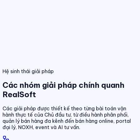
Điều hành giao dịch bán hàng
Theo dõi booking, giữ chỗ, đặt cọc và
hợp đồng trong một luồng thống nhất.
Tính năng nổi bật
Điều hành phân phối đa kênh
Quản lý giỏ hàng, đại lý và kênh bán
trên cùng một nền tảng dữ liệu.
Quản lý dự án & bảng hàng
Dashboard điều hành
Theo dõi doanh số, hiệu quả bán hàng và tình
trạng sản phẩm theo thời gian thực.
Chuẩn hóa dữ liệu sản phẩm, giá bán và trạn
dịch theo thời gian thực.
01
/
04
Hệ sinh thái giải pháp
Các nhóm giải pháp chính quanh
RealSoft
Các giải pháp được thiết kế theo từng bài toán vận
hành thực tế của Chủ đầu tư, từ điều hành phân phối,
quản lý bán hàng đa kênh đến bán hàng online, portal
đại lý, NOXH, event và AI tư vấn.