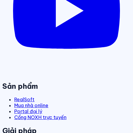
Sản phẩm
RealSoft
Mua nhà online
Portal đại lý
Cổng NOXH trực tuyến
Giải pháp