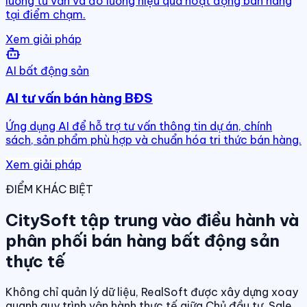
luồng tư vấn và đo lường hiệu quả hoạt động bán hàng
tại điểm chạm.
Xem giải pháp
AI bất động sản
AI tư vấn bán hàng BĐS
Ứng dụng AI để hỗ trợ tư vấn thông tin dự án, chính
sách, sản phẩm phù hợp và chuẩn hóa tri thức bán hàng.
Xem giải pháp
ĐIỂM KHÁC BIỆT
CitySoft tập trung vào điều hành và
phân phối bán hàng bất động sản
thực tế
Không chỉ quản lý dữ liệu, RealSoft được xây dựng xoay
quanh quy trình vận hành thực tế giữa Chủ đầu tư, Sale