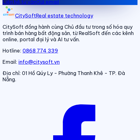
Liên hệ tư vấn
Gửi email
CitySoft
Real estate technology
CitySoft đồng hành cùng Chủ đầu tư trong số hóa quy
trình bán hàng bất động sản, từ RealSoft đến các kênh
online, portal đại lý và AI tư vấn.
Hotline:
0868 774 339
Email:
info@citysoft.vn
Địa chỉ:
01 Hồ Qúy Ly - Phường Thanh Khê - TP. Đà
Nẵng.