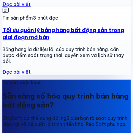
Đọc bài viết
Tin sản phẩm
3 phút đọc
Tối ưu quản lý bảng hàng bất động sản trong
giai đoạn mở bán
Bảng hàng là dữ liệu lõi của quy trình bán hàng, cần
được kiểm soát trạng thái, quyền xem và lịch sử thay
đổi.
Đọc bài viết
Tư vấn triển khai
Sẵn sàng số hóa quy trình bán hàng
bất động sản?
CitySoft có thể cùng đội ngũ của bạn rà soát quy trình
hiện tại và đề xuất lộ trình triển khai RealSoft phù hợp.