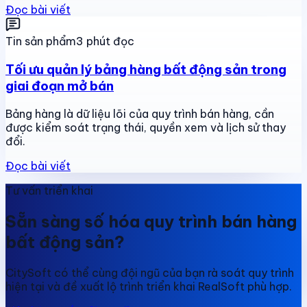
Đọc bài viết
Tin sản phẩm
3 phút đọc
Tối ưu quản lý bảng hàng bất động sản trong
giai đoạn mở bán
Bảng hàng là dữ liệu lõi của quy trình bán hàng, cần
được kiểm soát trạng thái, quyền xem và lịch sử thay
đổi.
Đọc bài viết
Tư vấn triển khai
Sẵn sàng số hóa quy trình bán hàng
bất động sản?
CitySoft có thể cùng đội ngũ của bạn rà soát quy trình
hiện tại và đề xuất lộ trình triển khai RealSoft phù hợp.