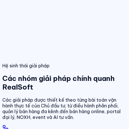
Điều hành giao dịch bán hàng
Theo dõi booking, giữ chỗ, đặt cọc và
hợp đồng trong một luồng thống nhất.
Tính năng nổi bật
Điều hành phân phối đa kênh
Quản lý giỏ hàng, đại lý và kênh bán
trên cùng một nền tảng dữ liệu.
Quản lý dự án & bảng hàng
Dashboard điều hành
Theo dõi doanh số, hiệu quả bán hàng và tình
trạng sản phẩm theo thời gian thực.
Chuẩn hóa dữ liệu sản phẩm, giá bán và trạn
dịch theo thời gian thực.
01
/
04
Hệ sinh thái giải pháp
Các nhóm giải pháp chính quanh
RealSoft
Các giải pháp được thiết kế theo từng bài toán vận
hành thực tế của Chủ đầu tư, từ điều hành phân phối,
quản lý bán hàng đa kênh đến bán hàng online, portal
đại lý, NOXH, event và AI tư vấn.