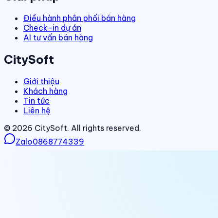
Điều hành phân phối bán hàng
Check-in dự án
AI tư vấn bán hàng
CitySoft
Giới thiệu
Khách hàng
Tin tức
Liên hệ
©
2026
CitySoft. All rights reserved.
Zalo
0868774339