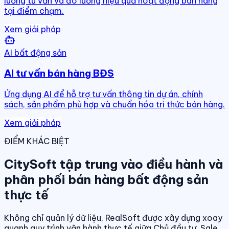
luồng tư vấn và đo lường hiệu quả hoạt động bán hàng
tại điểm chạm.
Xem giải pháp
AI bất động sản
AI tư vấn bán hàng BĐS
Ứng dụng AI để hỗ trợ tư vấn thông tin dự án, chính
sách, sản phẩm phù hợp và chuẩn hóa tri thức bán hàng.
Xem giải pháp
ĐIỂM KHÁC BIỆT
CitySoft tập trung vào điều hành và
phân phối bán hàng bất động sản
thực tế
Không chỉ quản lý dữ liệu, RealSoft được xây dựng xoay
quanh quy trình vận hành thực tế giữa Chủ đầu tư, Sale