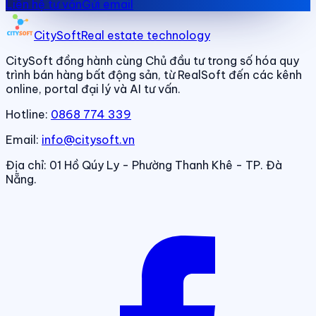
Liên hệ tư vấn
Gửi email
CitySoft
Real estate technology
CitySoft đồng hành cùng Chủ đầu tư trong số hóa quy
trình bán hàng bất động sản, từ RealSoft đến các kênh
online, portal đại lý và AI tư vấn.
Hotline:
0868 774 339
Email:
info@citysoft.vn
Địa chỉ:
01 Hồ Qúy Ly - Phường Thanh Khê - TP. Đà
Nẵng.