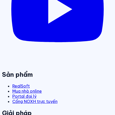
Sản phẩm
RealSoft
Mua nhà online
Portal đại lý
Cổng NOXH trực tuyến
Giải pháp