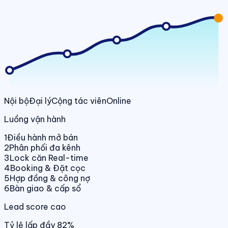
Nội bộ
Đại lý
Cộng tác viên
Online
Luồng vận hành
1
Điều hành mở bán
2
Phân phối đa kênh
3
Lock căn Real-time
4
Booking & Đặt cọc
5
Hợp đồng & công nợ
6
Bàn giao & cấp sổ
Lead score cao
Tỷ lệ lấp đầy 82%