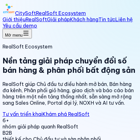
CitySoft
RealSoft Ecosystem
Giới thiệu
RealSoft
Giải pháp
Khách hàng
Tin tức
Liên hệ
Yêu cầu demo
Mở menu
RealSoft Ecosystem
Nền tảng giải pháp chuyển đổi số
bán hàng & phân phối bất động sản
RealSoft giúp Chủ đầu tư điều hành mở bán, Bán hàng
đa kênh, Phân phối giỏ hàng, giao dịch và báo cáo bán
hàng trên một nền tảng thống nhất, sẵn sàng mở rộng
sang Sales Online, Portal đại lý, NOXH và AI tư vấn.
Tư vấn triển khai
Khám phá RealSoft
6+
nhóm giải pháp quanh RealSoft
B2B
thiết kế cho Chủ đầu tư và sàn phân phối