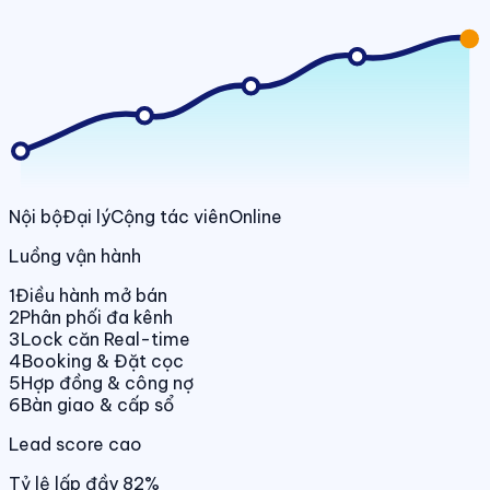
Nội bộ
Đại lý
Cộng tác viên
Online
Luồng vận hành
1
Điều hành mở bán
2
Phân phối đa kênh
3
Lock căn Real-time
4
Booking & Đặt cọc
5
Hợp đồng & công nợ
6
Bàn giao & cấp sổ
Lead score cao
Tỷ lệ lấp đầy 82%