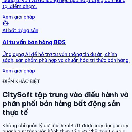
luồng tư vấn và đo lường hiệu quả hoạt động bán hàng
tại điểm chạm.
Xem giải pháp
AI bất động sản
AI tư vấn bán hàng BĐS
Ứng dụng AI để hỗ trợ tư vấn thông tin dự án, chính
sách, sản phẩm phù hợp và chuẩn hóa tri thức bán hàng.
Xem giải pháp
ĐIỂM KHÁC BIỆT
CitySoft tập trung vào điều hành và
phân phối bán hàng bất động sản
thực tế
Không chỉ quản lý dữ liệu, RealSoft được xây dựng xoay
quanh quy trình vận hành thực tế giữa Chủ đầu tư, Sale