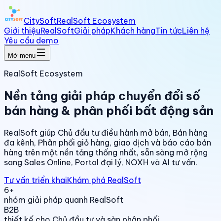
CitySoft
RealSoft Ecosystem
Giới thiệu
RealSoft
Giải pháp
Khách hàng
Tin tức
Liên hệ
Yêu cầu demo
Mở menu
RealSoft Ecosystem
Nền tảng giải pháp chuyển đổi số
bán hàng & phân phối bất động sản
RealSoft giúp Chủ đầu tư điều hành mở bán, Bán hàng
đa kênh, Phân phối giỏ hàng, giao dịch và báo cáo bán
hàng trên một nền tảng thống nhất, sẵn sàng mở rộng
sang Sales Online, Portal đại lý, NOXH và AI tư vấn.
Tư vấn triển khai
Khám phá RealSoft
6+
nhóm giải pháp quanh RealSoft
B2B
thiết kế cho Chủ đầu tư và sàn phân phối