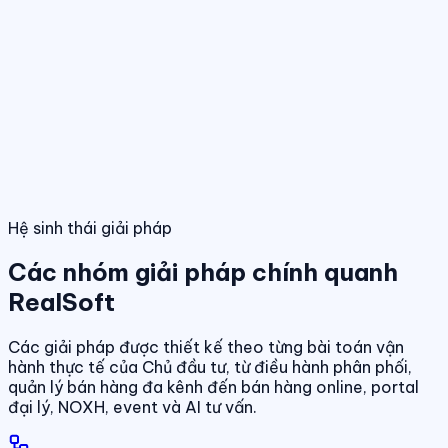
Điều hành giao dịch bán hàng
Theo dõi booking, giữ chỗ, đặt cọc và
hợp đồng trong một luồng thống nhất.
Tính năng nổi bật
Điều hành phân phối đa kênh
Quản lý giỏ hàng, đại lý và kênh bán
trên cùng một nền tảng dữ liệu.
Quản lý dự án & bảng hàng
Dashboard điều hành
Theo dõi doanh số, hiệu quả bán hàng và tình
trạng sản phẩm theo thời gian thực.
Chuẩn hóa dữ liệu sản phẩm, giá bán và trạn
dịch theo thời gian thực.
01
/
04
Hệ sinh thái giải pháp
Các nhóm giải pháp chính quanh
RealSoft
Các giải pháp được thiết kế theo từng bài toán vận
hành thực tế của Chủ đầu tư, từ điều hành phân phối,
quản lý bán hàng đa kênh đến bán hàng online, portal
đại lý, NOXH, event và AI tư vấn.