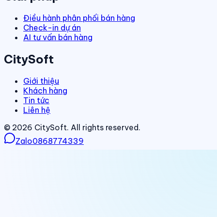
Điều hành phân phối bán hàng
Check-in dự án
AI tư vấn bán hàng
CitySoft
Giới thiệu
Khách hàng
Tin tức
Liên hệ
©
2026
CitySoft. All rights reserved.
Zalo
0868774339