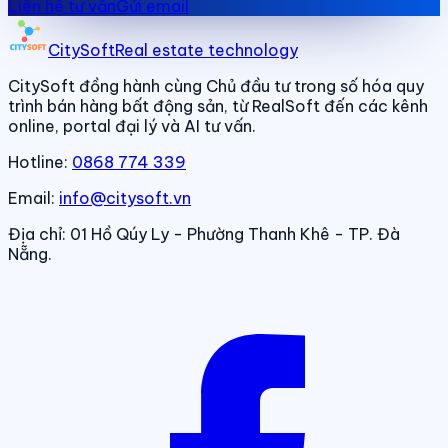
Liên hệ tư vấn
Gửi email
CitySoft
Real estate technology
CitySoft đồng hành cùng Chủ đầu tư trong số hóa quy
trình bán hàng bất động sản, từ RealSoft đến các kênh
online, portal đại lý và AI tư vấn.
Hotline:
0868 774 339
Email:
info@citysoft.vn
Địa chỉ:
01 Hồ Qúy Ly - Phường Thanh Khê - TP. Đà
Nẵng.