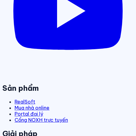
Sản phẩm
RealSoft
Mua nhà online
Portal đại lý
Cổng NOXH trực tuyến
Giải pháp