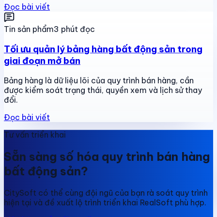
Đọc bài viết
Tin sản phẩm
3 phút đọc
Tối ưu quản lý bảng hàng bất động sản trong
giai đoạn mở bán
Bảng hàng là dữ liệu lõi của quy trình bán hàng, cần
được kiểm soát trạng thái, quyền xem và lịch sử thay
đổi.
Đọc bài viết
Tư vấn triển khai
Sẵn sàng số hóa quy trình bán hàng
bất động sản?
CitySoft có thể cùng đội ngũ của bạn rà soát quy trình
hiện tại và đề xuất lộ trình triển khai RealSoft phù hợp.