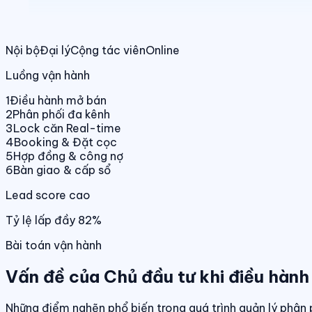
Nội bộ
Đại lý
Cộng tác viên
Online
Luồng vận hành
1
Điều hành mở bán
2
Phân phối đa kênh
3
Lock căn Real-time
4
Booking & Đặt cọc
5
Hợp đồng & công nợ
6
Bàn giao & cấp sổ
Lead score cao
Tỷ lệ lấp đầy 82%
Bài toán vận hành
Vấn đề của Chủ đầu tư khi điều hành
Những điểm nghẽn phổ biến trong quá trình quản lý phân 