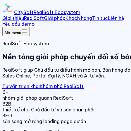
CitySoft
RealSoft Ecosystem
Giới thiệu
RealSoft
Giải pháp
Khách hàng
Tin tức
Liên hệ
Yêu cầu demo
Mở menu
RealSoft Ecosystem
Nền tảng giải pháp chuyển đổi số bá
RealSoft giúp Chủ đầu tư điều hành mở bán, Bán hàng đa 
Sales Online, Portal đại lý, NOXH và AI tư vấn.
Tư vấn triển khai
Khám phá RealSoft
6+
nhóm giải pháp quanh RealSoft
B2B
thiết kế cho Chủ đầu tư và sàn phân phối
SEO
sẵn sàng mở rộng landing page dự án