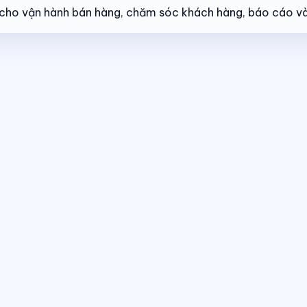
ẻ cho vận hành bán hàng, chăm sóc khách hàng, báo cáo và
ng thái giao dịch theo thời gian thực.
Điều hành giao dịch bán hàng
The
 cùng một nền tảng dữ liệu.
Dashboard điều hành
Theo dõi doanh số, hiệ
 thái giao dịch theo thời gian thực.