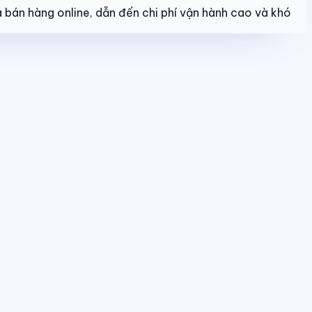
 bán hàng online, dẫn đến chi phí vận hành cao và khó
o dõi booking, giữ chỗ, đặt cọc và hợp đồng trong một luồng thống nhất.
u quả bán hàng và tình trạng sản phẩm theo thời gian thực.