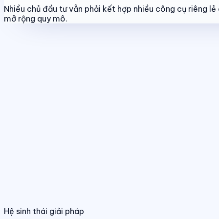
Nhiều chủ đầu tư vẫn phải kết hợp nhiều công cụ riêng l
mở rộng quy mô.
Tính năng nổi bật
Quản lý dự án & bảng hàng
Chuẩn hóa dữ liệu sản phẩm, giá bán và trạ
Quản lý dự án & bảng hàng
Điều hành phân phối đa kênh
Quản lý giỏ hàng, đại lý và kênh bán trên
Chuẩn hóa dữ liệu sản phẩm, giá bán và trạng
01
/
04
Hệ sinh thái giải pháp