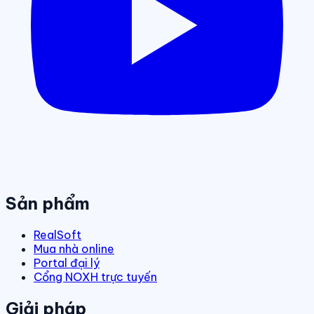
Sản phẩm
RealSoft
Mua nhà online
Portal đại lý
Cổng NOXH trực tuyến
Giải pháp