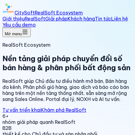
CitySoft
RealSoft Ecosystem
Giới thiệu
RealSoft
Giải pháp
Khách hàng
Tin tức
Liên hệ
Yêu cầu demo
Mở menu
RealSoft Ecosystem
Nền tảng giải pháp chuyển đổi số
bán hàng & phân phối bất động sản
RealSoft giúp Chủ đầu tư điều hành mở bán, Bán hàng
đa kênh, Phân phối giỏ hàng, giao dịch và báo cáo bán
hàng trên một nền tảng thống nhất, sẵn sàng mở rộng
sang Sales Online, Portal đại lý, NOXH và AI tư vấn.
Tư vấn triển khai
Khám phá RealSoft
6+
nhóm giải pháp quanh RealSoft
B2B
thiết kế cho Chủ đầu tư và sàn phân phối