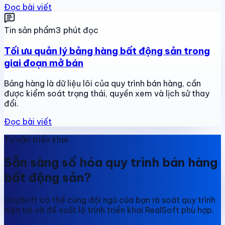
Đọc bài viết
Tin sản phẩm
3 phút đọc
Tối ưu quản lý bảng hàng bất động sản trong
giai đoạn mở bán
Bảng hàng là dữ liệu lõi của quy trình bán hàng, cần
được kiểm soát trạng thái, quyền xem và lịch sử thay
đổi.
Đọc bài viết
Tư vấn triển khai
Sẵn sàng số hóa quy trình bán hàng
bất động sản?
CitySoft có thể cùng đội ngũ của bạn rà soát quy trình
hiện tại và đề xuất lộ trình triển khai RealSoft phù hợp.