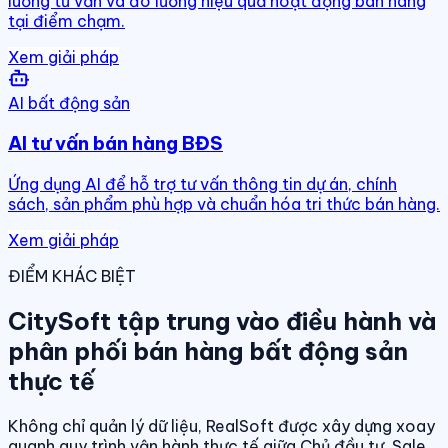
luồng tư vấn và đo lường hiệu quả hoạt động bán hàng
tại điểm chạm.
Xem giải pháp
AI bất động sản
AI tư vấn bán hàng BĐS
Ứng dụng AI để hỗ trợ tư vấn thông tin dự án, chính
sách, sản phẩm phù hợp và chuẩn hóa tri thức bán hàng.
Xem giải pháp
ĐIỂM KHÁC BIỆT
CitySoft tập trung vào điều hành và
phân phối bán hàng bất động sản
thực tế
Không chỉ quản lý dữ liệu, RealSoft được xây dựng xoay
quanh quy trình vận hành thực tế giữa Chủ đầu tư, Sale