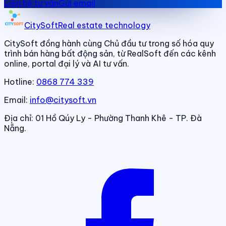
Liên hệ tư vấn
Gửi email
CitySoft
Real estate technology
CitySoft đồng hành cùng Chủ đầu tư trong số hóa quy
trình bán hàng bất động sản, từ RealSoft đến các kênh
online, portal đại lý và AI tư vấn.
Hotline:
0868 774 339
Email:
info@citysoft.vn
Địa chỉ:
01 Hồ Qúy Ly - Phường Thanh Khê - TP. Đà
Nẵng.