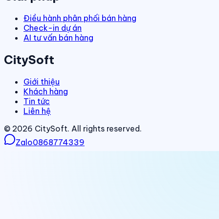
Điều hành phân phối bán hàng
Check-in dự án
AI tư vấn bán hàng
CitySoft
Giới thiệu
Khách hàng
Tin tức
Liên hệ
©
2026
CitySoft. All rights reserved.
Zalo
0868774339