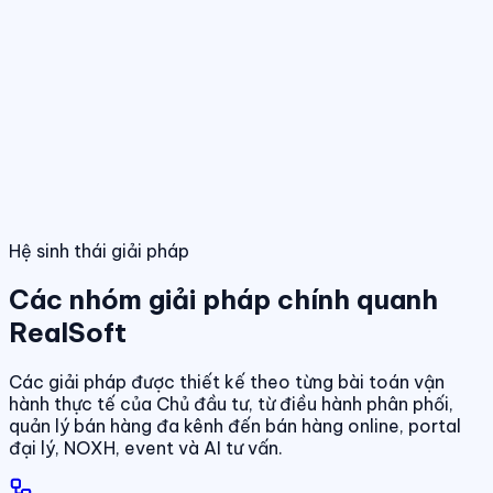
Điều hành giao dịch bán hàng
Theo dõi booking, giữ chỗ, đặt cọc và
hợp đồng trong một luồng thống nhất.
Tính năng nổi bật
Điều hành phân phối đa kênh
Quản lý giỏ hàng, đại lý và kênh bán
trên cùng một nền tảng dữ liệu.
Quản lý dự án & bảng hàng
Dashboard điều hành
Theo dõi doanh số, hiệu quả bán hàng và tình
trạng sản phẩm theo thời gian thực.
Chuẩn hóa dữ liệu sản phẩm, giá bán và trạn
dịch theo thời gian thực.
01
/
04
Hệ sinh thái giải pháp
Các nhóm giải pháp chính quanh
RealSoft
Các giải pháp được thiết kế theo từng bài toán vận
hành thực tế của Chủ đầu tư, từ điều hành phân phối,
quản lý bán hàng đa kênh đến bán hàng online, portal
đại lý, NOXH, event và AI tư vấn.