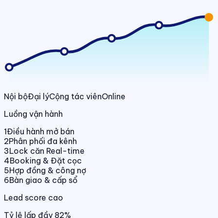
Nội bộ
Đại lý
Cộng tác viên
Online
Luồng vận hành
1
Điều hành mở bán
2
Phân phối đa kênh
3
Lock căn Real-time
4
Booking & Đặt cọc
5
Hợp đồng & công nợ
6
Bàn giao & cấp sổ
Lead score cao
Tỷ lệ lấp đầy 82%