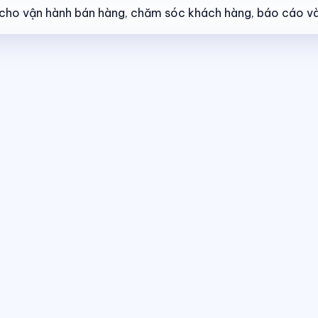
ẻ cho vận hành bán hàng, chăm sóc khách hàng, báo cáo và
ng thái giao dịch theo thời gian thực.
Điều hành giao dịch bán hàng
The
 cùng một nền tảng dữ liệu.
Dashboard điều hành
Theo dõi doanh số, hiệ
 thái giao dịch theo thời gian thực.