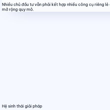
Nhiều chủ đầu tư vẫn phải kết hợp nhiều công cụ riêng l
mở rộng quy mô.
Tính năng nổi bật
Quản lý dự án & bảng hàng
Chuẩn hóa dữ liệu sản phẩm, giá bán và trạ
Quản lý dự án & bảng hàng
Điều hành phân phối đa kênh
Quản lý giỏ hàng, đại lý và kênh bán trên
Chuẩn hóa dữ liệu sản phẩm, giá bán và trạng
01
/
04
Hệ sinh thái giải pháp