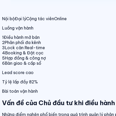
Nội bộ
Đại lý
Cộng tác viên
Online
Luồng vận hành
1
Điều hành mở bán
2
Phân phối đa kênh
3
Lock căn Real-time
4
Booking & Đặt cọc
5
Hợp đồng & công nợ
6
Bàn giao & cấp sổ
Lead score cao
Tỷ lệ lấp đầy 82%
Bài toán vận hành
Vấn đề của Chủ đầu tư khi điều hành
Những điểm nghẽn phổ biến trong quá trình quản lý phân 