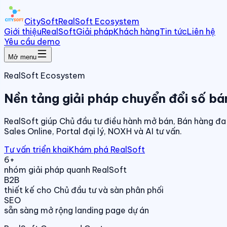
CitySoft
RealSoft Ecosystem
Giới thiệu
RealSoft
Giải pháp
Khách hàng
Tin tức
Liên hệ
Yêu cầu demo
Mở menu
RealSoft Ecosystem
Nền tảng giải pháp chuyển đổi số bá
RealSoft giúp Chủ đầu tư điều hành mở bán, Bán hàng đa 
Sales Online, Portal đại lý, NOXH và AI tư vấn.
Tư vấn triển khai
Khám phá RealSoft
6+
nhóm giải pháp quanh RealSoft
B2B
thiết kế cho Chủ đầu tư và sàn phân phối
SEO
sẵn sàng mở rộng landing page dự án