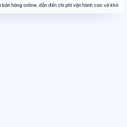
 bán hàng online, dẫn đến chi phí vận hành cao và khó
o dõi booking, giữ chỗ, đặt cọc và hợp đồng trong một luồng thống nhất.
u quả bán hàng và tình trạng sản phẩm theo thời gian thực.