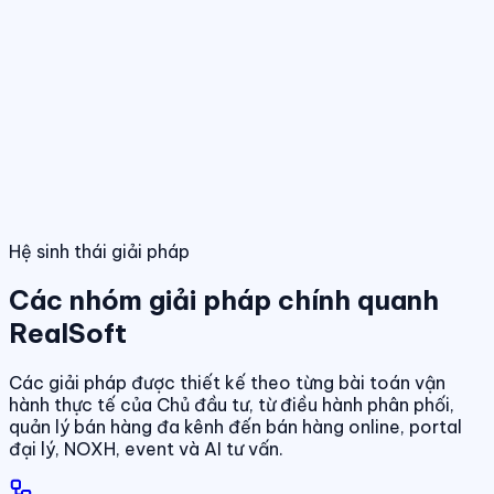
Điều hành giao dịch bán hàng
Theo dõi booking, giữ chỗ, đặt cọc và
hợp đồng trong một luồng thống nhất.
Tính năng nổi bật
Điều hành phân phối đa kênh
Quản lý giỏ hàng, đại lý và kênh bán
trên cùng một nền tảng dữ liệu.
Quản lý dự án & bảng hàng
Dashboard điều hành
Theo dõi doanh số, hiệu quả bán hàng và tình
trạng sản phẩm theo thời gian thực.
Chuẩn hóa dữ liệu sản phẩm, giá bán và trạn
dịch theo thời gian thực.
01
/
04
Hệ sinh thái giải pháp
Các nhóm giải pháp chính quanh
RealSoft
Các giải pháp được thiết kế theo từng bài toán vận
hành thực tế của Chủ đầu tư, từ điều hành phân phối,
quản lý bán hàng đa kênh đến bán hàng online, portal
đại lý, NOXH, event và AI tư vấn.