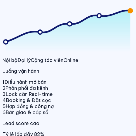
Nội bộ
Đại lý
Cộng tác viên
Online
Luồng vận hành
1
Điều hành mở bán
2
Phân phối đa kênh
3
Lock căn Real-time
4
Booking & Đặt cọc
5
Hợp đồng & công nợ
6
Bàn giao & cấp sổ
Lead score cao
Tỷ lệ lấp đầy 82%