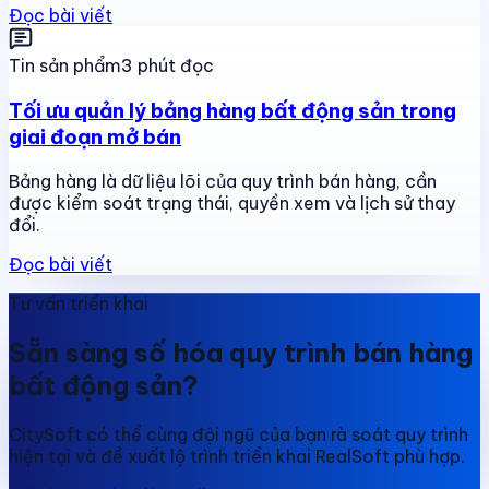
Đọc bài viết
Tin sản phẩm
3 phút đọc
Tối ưu quản lý bảng hàng bất động sản trong
giai đoạn mở bán
Bảng hàng là dữ liệu lõi của quy trình bán hàng, cần
được kiểm soát trạng thái, quyền xem và lịch sử thay
đổi.
Đọc bài viết
Tư vấn triển khai
Sẵn sàng số hóa quy trình bán hàng
bất động sản?
CitySoft có thể cùng đội ngũ của bạn rà soát quy trình
hiện tại và đề xuất lộ trình triển khai RealSoft phù hợp.