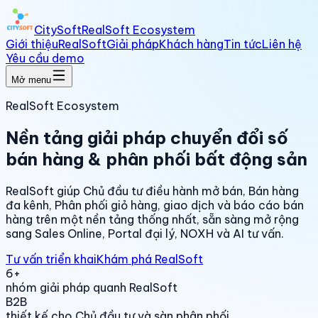
CitySoft
RealSoft Ecosystem
Giới thiệu
RealSoft
Giải pháp
Khách hàng
Tin tức
Liên hệ
Yêu cầu demo
Mở menu
RealSoft Ecosystem
Nền tảng giải pháp chuyển đổi số
bán hàng & phân phối bất động sản
RealSoft giúp Chủ đầu tư điều hành mở bán, Bán hàng
đa kênh, Phân phối giỏ hàng, giao dịch và báo cáo bán
hàng trên một nền tảng thống nhất, sẵn sàng mở rộng
sang Sales Online, Portal đại lý, NOXH và AI tư vấn.
Tư vấn triển khai
Khám phá RealSoft
6+
nhóm giải pháp quanh RealSoft
B2B
thiết kế cho Chủ đầu tư và sàn phân phối