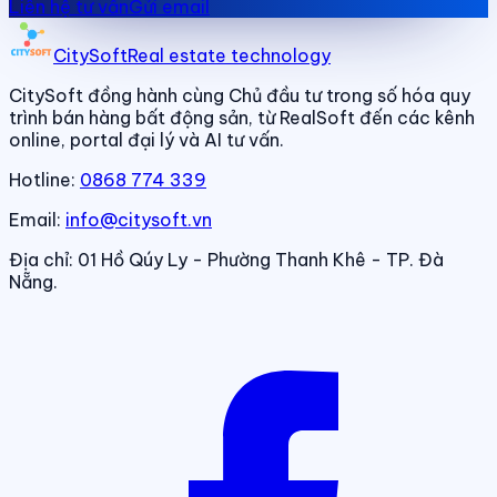
Liên hệ tư vấn
Gửi email
CitySoft
Real estate technology
CitySoft đồng hành cùng Chủ đầu tư trong số hóa quy
trình bán hàng bất động sản, từ RealSoft đến các kênh
online, portal đại lý và AI tư vấn.
Hotline:
0868 774 339
Email:
info@citysoft.vn
Địa chỉ:
01 Hồ Qúy Ly - Phường Thanh Khê - TP. Đà
Nẵng.