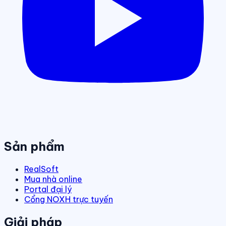
Sản phẩm
RealSoft
Mua nhà online
Portal đại lý
Cổng NOXH trực tuyến
Giải pháp