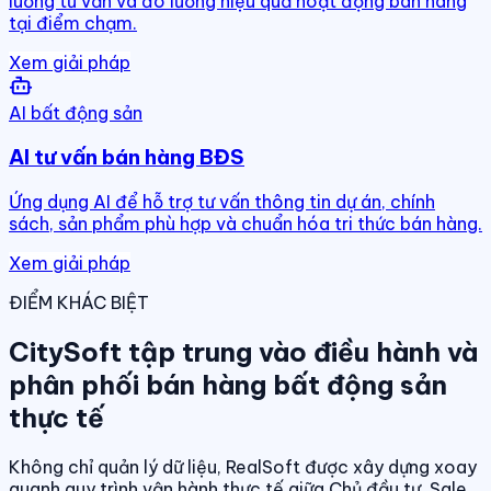
luồng tư vấn và đo lường hiệu quả hoạt động bán hàng
tại điểm chạm.
Xem giải pháp
AI bất động sản
AI tư vấn bán hàng BĐS
Ứng dụng AI để hỗ trợ tư vấn thông tin dự án, chính
sách, sản phẩm phù hợp và chuẩn hóa tri thức bán hàng.
Xem giải pháp
ĐIỂM KHÁC BIỆT
CitySoft tập trung vào điều hành và
phân phối bán hàng bất động sản
thực tế
Không chỉ quản lý dữ liệu, RealSoft được xây dựng xoay
quanh quy trình vận hành thực tế giữa Chủ đầu tư, Sale