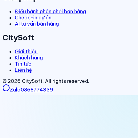
Điều hành phân phối bán hàng
Check-in dự án
AI tư vấn bán hàng
CitySoft
Giới thiệu
Khách hàng
Tin tức
Liên hệ
©
2026
CitySoft. All rights reserved.
Zalo
0868774339