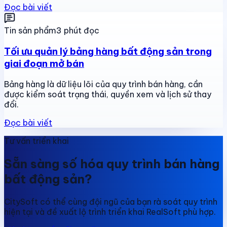
Đọc bài viết
Tin sản phẩm
3 phút đọc
Tối ưu quản lý bảng hàng bất động sản trong
giai đoạn mở bán
Bảng hàng là dữ liệu lõi của quy trình bán hàng, cần
được kiểm soát trạng thái, quyền xem và lịch sử thay
đổi.
Đọc bài viết
Tư vấn triển khai
Sẵn sàng số hóa quy trình bán hàng
bất động sản?
CitySoft có thể cùng đội ngũ của bạn rà soát quy trình
hiện tại và đề xuất lộ trình triển khai RealSoft phù hợp.