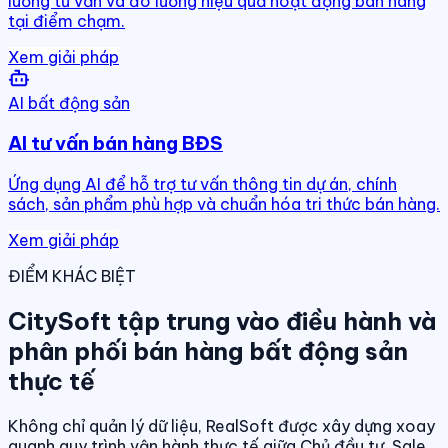
luồng tư vấn và đo lường hiệu quả hoạt động bán hàng
tại điểm chạm.
Xem giải pháp
AI bất động sản
AI tư vấn bán hàng BĐS
Ứng dụng AI để hỗ trợ tư vấn thông tin dự án, chính
sách, sản phẩm phù hợp và chuẩn hóa tri thức bán hàng.
Xem giải pháp
ĐIỂM KHÁC BIỆT
CitySoft tập trung vào điều hành và
phân phối bán hàng bất động sản
thực tế
Không chỉ quản lý dữ liệu, RealSoft được xây dựng xoay
quanh quy trình vận hành thực tế giữa Chủ đầu tư, Sale