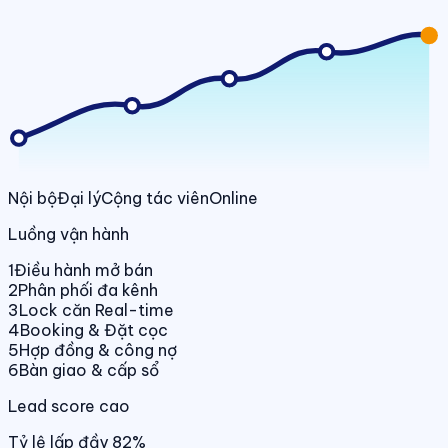
Nội bộ
Đại lý
Cộng tác viên
Online
Luồng vận hành
1
Điều hành mở bán
2
Phân phối đa kênh
3
Lock căn Real-time
4
Booking & Đặt cọc
5
Hợp đồng & công nợ
6
Bàn giao & cấp sổ
Lead score cao
Tỷ lệ lấp đầy 82%