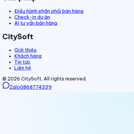
Điều hành phân phối bán hàng
Check-in dự án
AI tư vấn bán hàng
CitySoft
Giới thiệu
Khách hàng
Tin tức
Liên hệ
©
2026
CitySoft. All rights reserved.
Zalo
0868774339