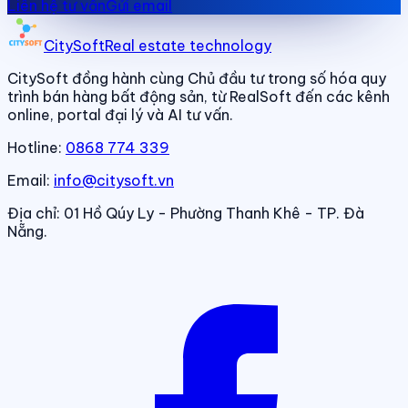
Liên hệ tư vấn
Gửi email
CitySoft
Real estate technology
CitySoft đồng hành cùng Chủ đầu tư trong số hóa quy
trình bán hàng bất động sản, từ RealSoft đến các kênh
online, portal đại lý và AI tư vấn.
Hotline:
0868 774 339
Email:
info@citysoft.vn
Địa chỉ:
01 Hồ Qúy Ly - Phường Thanh Khê - TP. Đà
Nẵng.