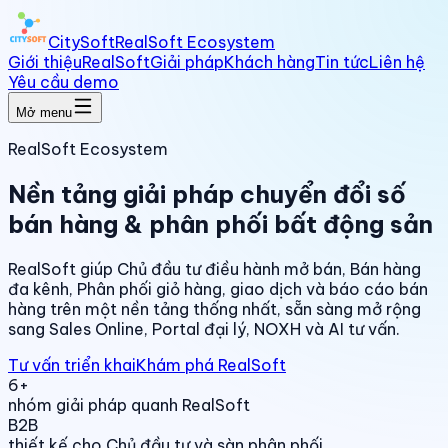
CitySoft
RealSoft Ecosystem
Giới thiệu
RealSoft
Giải pháp
Khách hàng
Tin tức
Liên hệ
Yêu cầu demo
Mở menu
RealSoft Ecosystem
Nền tảng giải pháp chuyển đổi số
bán hàng & phân phối bất động sản
RealSoft giúp Chủ đầu tư điều hành mở bán, Bán hàng
đa kênh, Phân phối giỏ hàng, giao dịch và báo cáo bán
hàng trên một nền tảng thống nhất, sẵn sàng mở rộng
sang Sales Online, Portal đại lý, NOXH và AI tư vấn.
Tư vấn triển khai
Khám phá RealSoft
6+
nhóm giải pháp quanh RealSoft
B2B
thiết kế cho Chủ đầu tư và sàn phân phối