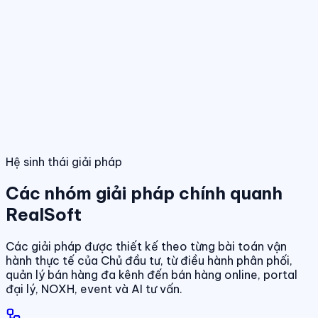
Điều hành giao dịch bán hàng
Theo dõi booking, giữ chỗ, đặt cọc và
hợp đồng trong một luồng thống nhất.
Tính năng nổi bật
Điều hành phân phối đa kênh
Quản lý giỏ hàng, đại lý và kênh bán
trên cùng một nền tảng dữ liệu.
Quản lý dự án & bảng hàng
Dashboard điều hành
Theo dõi doanh số, hiệu quả bán hàng và tình
trạng sản phẩm theo thời gian thực.
Chuẩn hóa dữ liệu sản phẩm, giá bán và trạn
dịch theo thời gian thực.
01
/
04
Hệ sinh thái giải pháp
Các nhóm giải pháp chính quanh
RealSoft
Các giải pháp được thiết kế theo từng bài toán vận
hành thực tế của Chủ đầu tư, từ điều hành phân phối,
quản lý bán hàng đa kênh đến bán hàng online, portal
đại lý, NOXH, event và AI tư vấn.