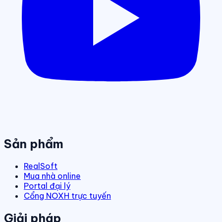
Sản phẩm
RealSoft
Mua nhà online
Portal đại lý
Cổng NOXH trực tuyến
Giải pháp