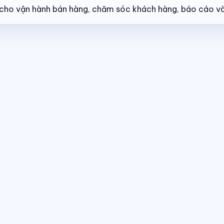
ẻ cho vận hành bán hàng, chăm sóc khách hàng, báo cáo và
ng thái giao dịch theo thời gian thực.
Điều hành giao dịch bán hàng
The
 cùng một nền tảng dữ liệu.
Dashboard điều hành
Theo dõi doanh số, hiệ
 thái giao dịch theo thời gian thực.