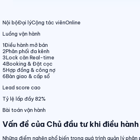
Nội bộ
Đại lý
Cộng tác viên
Online
Luồng vận hành
1
Điều hành mở bán
2
Phân phối đa kênh
3
Lock căn Real-time
4
Booking & Đặt cọc
5
Hợp đồng & công nợ
6
Bàn giao & cấp sổ
Lead score cao
Tỷ lệ lấp đầy 82%
Bài toán vận hành
Vấn đề của Chủ đầu tư khi điều hành
Những điểm nghẽn phổ biến trong quá trình quản lý phân 