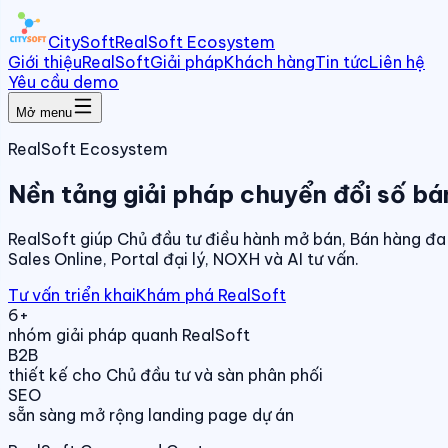
CitySoft
RealSoft Ecosystem
Giới thiệu
RealSoft
Giải pháp
Khách hàng
Tin tức
Liên hệ
Yêu cầu demo
Mở menu
RealSoft Ecosystem
Nền tảng giải pháp chuyển đổi số bá
RealSoft giúp Chủ đầu tư điều hành mở bán, Bán hàng đa 
Sales Online, Portal đại lý, NOXH và AI tư vấn.
Tư vấn triển khai
Khám phá RealSoft
6+
nhóm giải pháp quanh RealSoft
B2B
thiết kế cho Chủ đầu tư và sàn phân phối
SEO
sẵn sàng mở rộng landing page dự án