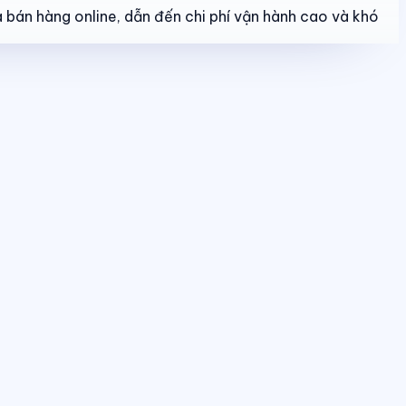
 bán hàng online, dẫn đến chi phí vận hành cao và khó
o dõi booking, giữ chỗ, đặt cọc và hợp đồng trong một luồng thống nhất.
u quả bán hàng và tình trạng sản phẩm theo thời gian thực.