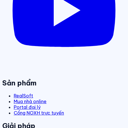
Sản phẩm
RealSoft
Mua nhà online
Portal đại lý
Cổng NOXH trực tuyến
Giải pháp