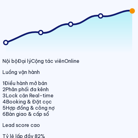
Nội bộ
Đại lý
Cộng tác viên
Online
Luồng vận hành
1
Điều hành mở bán
2
Phân phối đa kênh
3
Lock căn Real-time
4
Booking & Đặt cọc
5
Hợp đồng & công nợ
6
Bàn giao & cấp sổ
Lead score cao
Tỷ lệ lấp đầy 82%