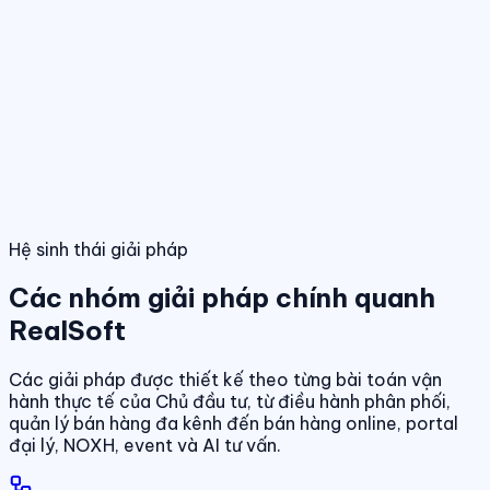
Điều hành giao dịch bán hàng
Theo dõi booking, giữ chỗ, đặt cọc và
hợp đồng trong một luồng thống nhất.
Tính năng nổi bật
Điều hành phân phối đa kênh
Quản lý giỏ hàng, đại lý và kênh bán
trên cùng một nền tảng dữ liệu.
Quản lý dự án & bảng hàng
Dashboard điều hành
Theo dõi doanh số, hiệu quả bán hàng và tình
trạng sản phẩm theo thời gian thực.
Chuẩn hóa dữ liệu sản phẩm, giá bán và trạn
dịch theo thời gian thực.
01
/
04
Hệ sinh thái giải pháp
Các nhóm giải pháp chính quanh
RealSoft
Các giải pháp được thiết kế theo từng bài toán vận
hành thực tế của Chủ đầu tư, từ điều hành phân phối,
quản lý bán hàng đa kênh đến bán hàng online, portal
đại lý, NOXH, event và AI tư vấn.