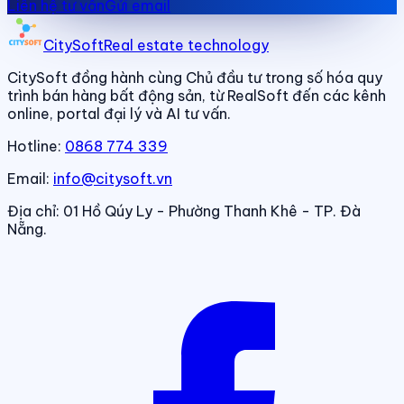
Liên hệ tư vấn
Gửi email
CitySoft
Real estate technology
CitySoft đồng hành cùng Chủ đầu tư trong số hóa quy
trình bán hàng bất động sản, từ RealSoft đến các kênh
online, portal đại lý và AI tư vấn.
Hotline:
0868 774 339
Email:
info@citysoft.vn
Địa chỉ:
01 Hồ Qúy Ly - Phường Thanh Khê - TP. Đà
Nẵng.