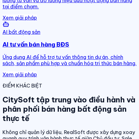
luồng tư vấn và đo lường hiệu quả hoạt động bán hàng
tại điểm chạm.
Xem giải pháp
AI bất động sản
AI tư vấn bán hàng BĐS
Ứng dụng AI để hỗ trợ tư vấn thông tin dự án, chính
sách, sản phẩm phù hợp và chuẩn hóa tri thức bán hàng.
Xem giải pháp
ĐIỂM KHÁC BIỆT
CitySoft tập trung vào điều hành và
phân phối bán hàng bất động sản
thực tế
Không chỉ quản lý dữ liệu, RealSoft được xây dựng xoay
quanh quy trình vận hành thực tế giữa Chủ đầu tư, Sale