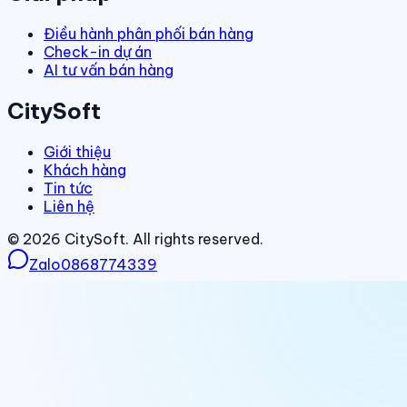
Điều hành phân phối bán hàng
Check-in dự án
AI tư vấn bán hàng
CitySoft
Giới thiệu
Khách hàng
Tin tức
Liên hệ
©
2026
CitySoft. All rights reserved.
Zalo
0868774339