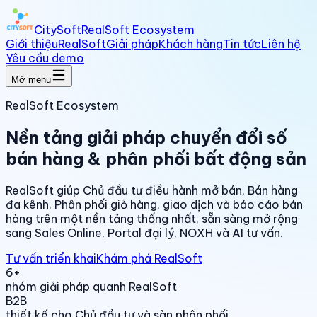
CitySoft
RealSoft Ecosystem
Giới thiệu
RealSoft
Giải pháp
Khách hàng
Tin tức
Liên hệ
Yêu cầu demo
Mở menu
RealSoft Ecosystem
Nền tảng giải pháp chuyển đổi số
bán hàng & phân phối bất động sản
RealSoft giúp Chủ đầu tư điều hành mở bán, Bán hàng
đa kênh, Phân phối giỏ hàng, giao dịch và báo cáo bán
hàng trên một nền tảng thống nhất, sẵn sàng mở rộng
sang Sales Online, Portal đại lý, NOXH và AI tư vấn.
Tư vấn triển khai
Khám phá RealSoft
6+
nhóm giải pháp quanh RealSoft
B2B
thiết kế cho Chủ đầu tư và sàn phân phối