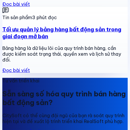
Đọc bài viết
Tin sản phẩm
3 phút đọc
Tối ưu quản lý bảng hàng bất động sản trong
giai đoạn mở bán
Bảng hàng là dữ liệu lõi của quy trình bán hàng, cần
được kiểm soát trạng thái, quyền xem và lịch sử thay
đổi.
Đọc bài viết
Tư vấn triển khai
Sẵn sàng số hóa quy trình bán hàng
bất động sản?
CitySoft có thể cùng đội ngũ của bạn rà soát quy trình
hiện tại và đề xuất lộ trình triển khai RealSoft phù hợp.