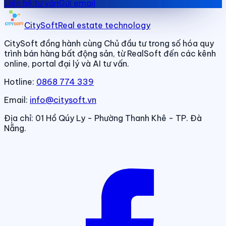
Liên hệ tư vấn
Gửi email
CitySoft
Real estate technology
CitySoft đồng hành cùng Chủ đầu tư trong số hóa quy
trình bán hàng bất động sản, từ RealSoft đến các kênh
online, portal đại lý và AI tư vấn.
Hotline:
0868 774 339
Email:
info@citysoft.vn
Địa chỉ:
01 Hồ Qúy Ly - Phường Thanh Khê - TP. Đà
Nẵng.