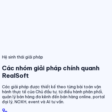
Điều hành giao dịch bán hàng
Theo dõi booking, giữ chỗ, đặt cọc và
hợp đồng trong một luồng thống nhất.
Tính năng nổi bật
Điều hành phân phối đa kênh
Quản lý giỏ hàng, đại lý và kênh bán
trên cùng một nền tảng dữ liệu.
Quản lý dự án & bảng hàng
Dashboard điều hành
Theo dõi doanh số, hiệu quả bán hàng và tình
trạng sản phẩm theo thời gian thực.
Chuẩn hóa dữ liệu sản phẩm, giá bán và trạn
dịch theo thời gian thực.
01
/
04
Hệ sinh thái giải pháp
Các nhóm giải pháp chính quanh
RealSoft
Các giải pháp được thiết kế theo từng bài toán vận
hành thực tế của Chủ đầu tư, từ điều hành phân phối,
quản lý bán hàng đa kênh đến bán hàng online, portal
đại lý, NOXH, event và AI tư vấn.