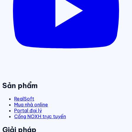
Sản phẩm
RealSoft
Mua nhà online
Portal đại lý
Cổng NOXH trực tuyến
Giải pháp