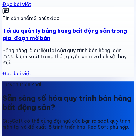
Đọc bài viết
Tin sản phẩm
3 phút đọc
Tối ưu quản lý bảng hàng bất động sản trong
giai đoạn mở bán
Bảng hàng là dữ liệu lõi của quy trình bán hàng, cần
được kiểm soát trạng thái, quyền xem và lịch sử thay
đổi.
Đọc bài viết
Tư vấn triển khai
Sẵn sàng số hóa quy trình bán hàng
bất động sản?
CitySoft có thể cùng đội ngũ của bạn rà soát quy trình
hiện tại và đề xuất lộ trình triển khai RealSoft phù hợp.