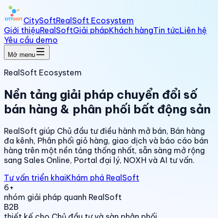
CitySoft
RealSoft Ecosystem
Giới thiệu
RealSoft
Giải pháp
Khách hàng
Tin tức
Liên hệ
Yêu cầu demo
Mở menu
RealSoft Ecosystem
Nền tảng giải pháp chuyển đổi số
bán hàng & phân phối bất động sản
RealSoft giúp Chủ đầu tư điều hành mở bán, Bán hàng
đa kênh, Phân phối giỏ hàng, giao dịch và báo cáo bán
hàng trên một nền tảng thống nhất, sẵn sàng mở rộng
sang Sales Online, Portal đại lý, NOXH và AI tư vấn.
Tư vấn triển khai
Khám phá RealSoft
6+
nhóm giải pháp quanh RealSoft
B2B
thiết kế cho Chủ đầu tư và sàn phân phối