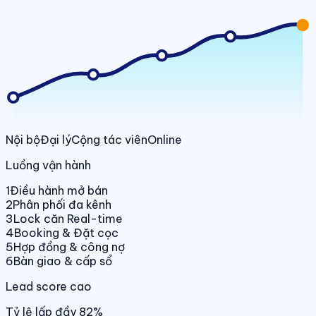
Nội bộ
Đại lý
Cộng tác viên
Online
Luồng vận hành
1
Điều hành mở bán
2
Phân phối đa kênh
3
Lock căn Real-time
4
Booking & Đặt cọc
5
Hợp đồng & công nợ
6
Bàn giao & cấp sổ
Lead score cao
Tỷ lệ lấp đầy 82%