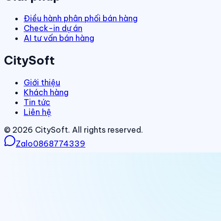
Điều hành phân phối bán hàng
Check-in dự án
AI tư vấn bán hàng
CitySoft
Giới thiệu
Khách hàng
Tin tức
Liên hệ
©
2026
CitySoft. All rights reserved.
Zalo
0868774339