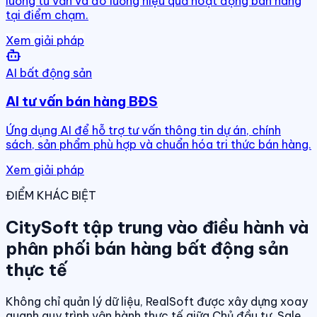
luồng tư vấn và đo lường hiệu quả hoạt động bán hàng
tại điểm chạm.
Xem giải pháp
AI bất động sản
AI tư vấn bán hàng BĐS
Ứng dụng AI để hỗ trợ tư vấn thông tin dự án, chính
sách, sản phẩm phù hợp và chuẩn hóa tri thức bán hàng.
Xem giải pháp
ĐIỂM KHÁC BIỆT
CitySoft tập trung vào điều hành và
phân phối bán hàng bất động sản
thực tế
Không chỉ quản lý dữ liệu, RealSoft được xây dựng xoay
quanh quy trình vận hành thực tế giữa Chủ đầu tư, Sale