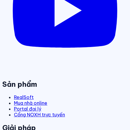
Sản phẩm
RealSoft
Mua nhà online
Portal đại lý
Cổng NOXH trực tuyến
Giải pháp