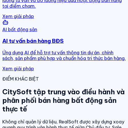
luồng tư vấn và đo lường hiệu quả hoạt động bán hàng
tại điểm chạm.
Xem giải pháp
AI bất động sản
AI tư vấn bán hàng BĐS
Ứng dụng AI để hỗ trợ tư vấn thông tin dự án, chính
sách, sản phẩm phù hợp và chuẩn hóa tri thức bán hàng.
Xem giải pháp
ĐIỂM KHÁC BIỆT
CitySoft tập trung vào điều hành và
phân phối bán hàng bất động sản
thực tế
Không chỉ quản lý dữ liệu, RealSoft được xây dựng xoay
quanh quy trình vận hành thực tế giữa Chủ đầu tư, Sale