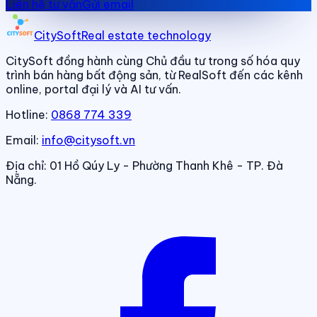
Liên hệ tư vấn
Gửi email
CitySoft
Real estate technology
CitySoft đồng hành cùng Chủ đầu tư trong số hóa quy
trình bán hàng bất động sản, từ RealSoft đến các kênh
online, portal đại lý và AI tư vấn.
Hotline:
0868 774 339
Email:
info@citysoft.vn
Địa chỉ:
01 Hồ Qúy Ly - Phường Thanh Khê - TP. Đà
Nẵng.