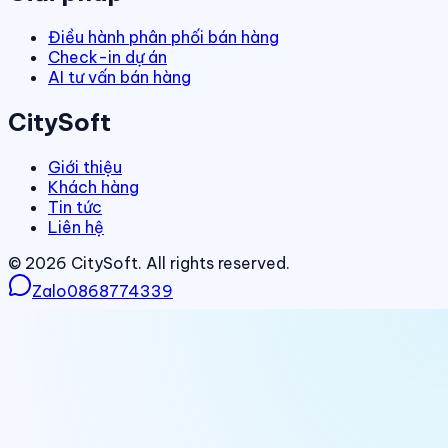
Điều hành phân phối bán hàng
Check-in dự án
AI tư vấn bán hàng
CitySoft
Giới thiệu
Khách hàng
Tin tức
Liên hệ
©
2026
CitySoft. All rights reserved.
Zalo
0868774339