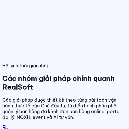
Điều hành giao dịch bán hàng
Theo dõi booking, giữ chỗ, đặt cọc và
hợp đồng trong một luồng thống nhất.
Tính năng nổi bật
Điều hành phân phối đa kênh
Quản lý giỏ hàng, đại lý và kênh bán
trên cùng một nền tảng dữ liệu.
Quản lý dự án & bảng hàng
Dashboard điều hành
Theo dõi doanh số, hiệu quả bán hàng và tình
trạng sản phẩm theo thời gian thực.
Chuẩn hóa dữ liệu sản phẩm, giá bán và trạn
dịch theo thời gian thực.
01
/
04
Hệ sinh thái giải pháp
Các nhóm giải pháp chính quanh
RealSoft
Các giải pháp được thiết kế theo từng bài toán vận
hành thực tế của Chủ đầu tư, từ điều hành phân phối,
quản lý bán hàng đa kênh đến bán hàng online, portal
đại lý, NOXH, event và AI tư vấn.