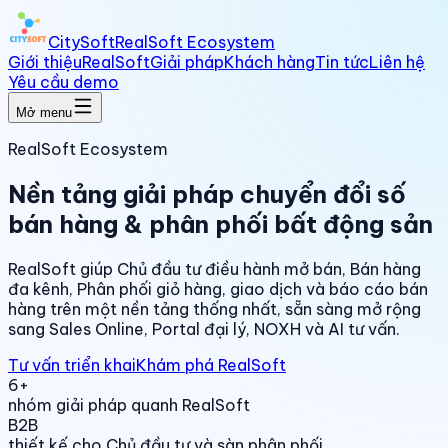
CitySoft
RealSoft Ecosystem
Giới thiệu
RealSoft
Giải pháp
Khách hàng
Tin tức
Liên hệ
Yêu cầu demo
Mở menu
RealSoft Ecosystem
Nền tảng giải pháp chuyển đổi số
bán hàng & phân phối bất động sản
RealSoft giúp Chủ đầu tư điều hành mở bán, Bán hàng
đa kênh, Phân phối giỏ hàng, giao dịch và báo cáo bán
hàng trên một nền tảng thống nhất, sẵn sàng mở rộng
sang Sales Online, Portal đại lý, NOXH và AI tư vấn.
Tư vấn triển khai
Khám phá RealSoft
6+
nhóm giải pháp quanh RealSoft
B2B
thiết kế cho Chủ đầu tư và sàn phân phối