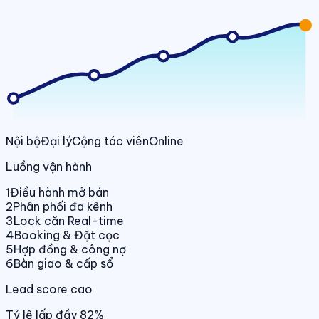
Nội bộ
Đại lý
Cộng tác viên
Online
Luồng vận hành
1
Điều hành mở bán
2
Phân phối đa kênh
3
Lock căn Real-time
4
Booking & Đặt cọc
5
Hợp đồng & công nợ
6
Bàn giao & cấp sổ
Lead score cao
Tỷ lệ lấp đầy 82%