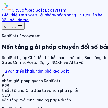
CitySoft
RealSoft Ecosystem
Giới thiệu
RealSoft
Giải pháp
Khách hàng
Tin tức
Liên hệ
Yêu cầu demo
Mở menu
RealSoft Ecosystem
Nền tảng giải pháp chuyển đổi số bá
RealSoft giúp Chủ đầu tư điều hành mở bán, Bán hàng đa 
Sales Online, Portal đại lý, NOXH và AI tư vấn.
Tư vấn triển khai
Khám phá RealSoft
6+
nhóm giải pháp quanh RealSoft
B2B
thiết kế cho Chủ đầu tư và sàn phân phối
SEO
sẵn sàng mở rộng landing page dự án