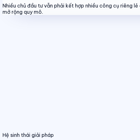
Nhiều chủ đầu tư vẫn phải kết hợp nhiều công cụ riêng l
mở rộng quy mô.
Tính năng nổi bật
Quản lý dự án & bảng hàng
Chuẩn hóa dữ liệu sản phẩm, giá bán và trạ
Quản lý dự án & bảng hàng
Điều hành phân phối đa kênh
Quản lý giỏ hàng, đại lý và kênh bán trên
Chuẩn hóa dữ liệu sản phẩm, giá bán và trạng
01
/
04
Hệ sinh thái giải pháp