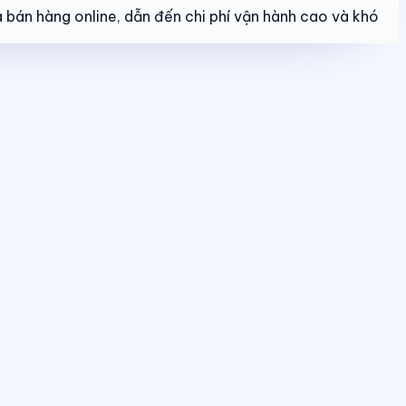
 bán hàng online, dẫn đến chi phí vận hành cao và khó
o dõi booking, giữ chỗ, đặt cọc và hợp đồng trong một luồng thống nhất.
u quả bán hàng và tình trạng sản phẩm theo thời gian thực.