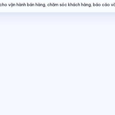
ẻ cho vận hành bán hàng, chăm sóc khách hàng, báo cáo và
ng thái giao dịch theo thời gian thực.
Điều hành giao dịch bán hàng
The
 cùng một nền tảng dữ liệu.
Dashboard điều hành
Theo dõi doanh số, hiệ
 thái giao dịch theo thời gian thực.