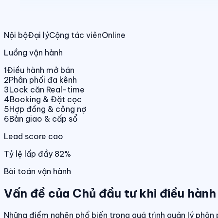
Nội bộ
Đại lý
Cộng tác viên
Online
Luồng vận hành
1
Điều hành mở bán
2
Phân phối đa kênh
3
Lock căn Real-time
4
Booking & Đặt cọc
5
Hợp đồng & công nợ
6
Bàn giao & cấp sổ
Lead score cao
Tỷ lệ lấp đầy 82%
Bài toán vận hành
Vấn đề của Chủ đầu tư khi điều hành
Những điểm nghẽn phổ biến trong quá trình quản lý phân 