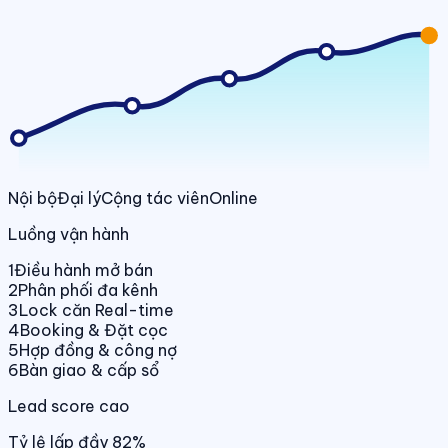
Nội bộ
Đại lý
Cộng tác viên
Online
Luồng vận hành
1
Điều hành mở bán
2
Phân phối đa kênh
3
Lock căn Real-time
4
Booking & Đặt cọc
5
Hợp đồng & công nợ
6
Bàn giao & cấp sổ
Lead score cao
Tỷ lệ lấp đầy 82%