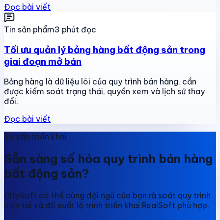
Đọc bài viết
Tin sản phẩm
3 phút đọc
Tối ưu quản lý bảng hàng bất động sản trong
giai đoạn mở bán
Bảng hàng là dữ liệu lõi của quy trình bán hàng, cần
được kiểm soát trạng thái, quyền xem và lịch sử thay
đổi.
Đọc bài viết
Tư vấn triển khai
Sẵn sàng số hóa quy trình bán hàng
bất động sản?
CitySoft có thể cùng đội ngũ của bạn rà soát quy trình
hiện tại và đề xuất lộ trình triển khai RealSoft phù hợp.