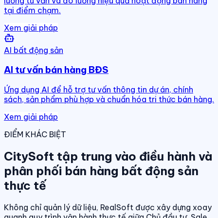
luồng tư vấn và đo lường hiệu quả hoạt động bán hàng
tại điểm chạm.
Xem giải pháp
AI bất động sản
AI tư vấn bán hàng BĐS
Ứng dụng AI để hỗ trợ tư vấn thông tin dự án, chính
sách, sản phẩm phù hợp và chuẩn hóa tri thức bán hàng.
Xem giải pháp
ĐIỂM KHÁC BIỆT
CitySoft tập trung vào điều hành và
phân phối bán hàng bất động sản
thực tế
Không chỉ quản lý dữ liệu, RealSoft được xây dựng xoay
quanh quy trình vận hành thực tế giữa Chủ đầu tư, Sale