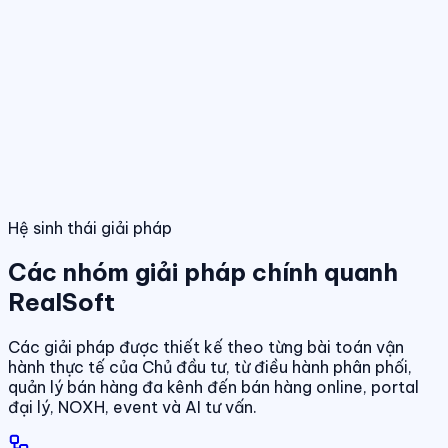
Điều hành giao dịch bán hàng
Theo dõi booking, giữ chỗ, đặt cọc và
hợp đồng trong một luồng thống nhất.
Tính năng nổi bật
Điều hành phân phối đa kênh
Quản lý giỏ hàng, đại lý và kênh bán
trên cùng một nền tảng dữ liệu.
Quản lý dự án & bảng hàng
Dashboard điều hành
Theo dõi doanh số, hiệu quả bán hàng và tình
trạng sản phẩm theo thời gian thực.
Chuẩn hóa dữ liệu sản phẩm, giá bán và trạn
dịch theo thời gian thực.
01
/
04
Hệ sinh thái giải pháp
Các nhóm giải pháp chính quanh
RealSoft
Các giải pháp được thiết kế theo từng bài toán vận
hành thực tế của Chủ đầu tư, từ điều hành phân phối,
quản lý bán hàng đa kênh đến bán hàng online, portal
đại lý, NOXH, event và AI tư vấn.