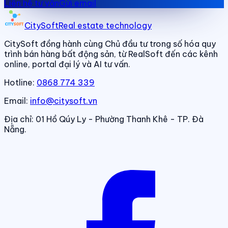
Liên hệ tư vấn
Gửi email
CitySoft
Real estate technology
CitySoft đồng hành cùng Chủ đầu tư trong số hóa quy
trình bán hàng bất động sản, từ RealSoft đến các kênh
online, portal đại lý và AI tư vấn.
Hotline:
0868 774 339
Email:
info@citysoft.vn
Địa chỉ:
01 Hồ Qúy Ly - Phường Thanh Khê - TP. Đà
Nẵng.