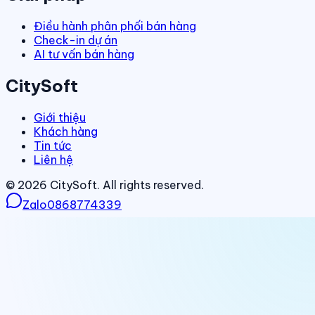
Điều hành phân phối bán hàng
Check-in dự án
AI tư vấn bán hàng
CitySoft
Giới thiệu
Khách hàng
Tin tức
Liên hệ
©
2026
CitySoft. All rights reserved.
Zalo
0868774339