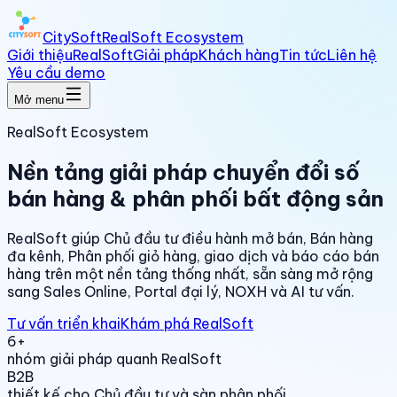
CitySoft
RealSoft Ecosystem
Giới thiệu
RealSoft
Giải pháp
Khách hàng
Tin tức
Liên hệ
Yêu cầu demo
Mở menu
RealSoft Ecosystem
Nền tảng giải pháp chuyển đổi số
bán hàng & phân phối bất động sản
RealSoft giúp Chủ đầu tư điều hành mở bán, Bán hàng
đa kênh, Phân phối giỏ hàng, giao dịch và báo cáo bán
hàng trên một nền tảng thống nhất, sẵn sàng mở rộng
sang Sales Online, Portal đại lý, NOXH và AI tư vấn.
Tư vấn triển khai
Khám phá RealSoft
6+
nhóm giải pháp quanh RealSoft
B2B
thiết kế cho Chủ đầu tư và sàn phân phối