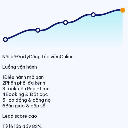
Nội bộ
Đại lý
Cộng tác viên
Online
Luồng vận hành
1
Điều hành mở bán
2
Phân phối đa kênh
3
Lock căn Real-time
4
Booking & Đặt cọc
5
Hợp đồng & công nợ
6
Bàn giao & cấp sổ
Lead score cao
Tỷ lệ lấp đầy 82%