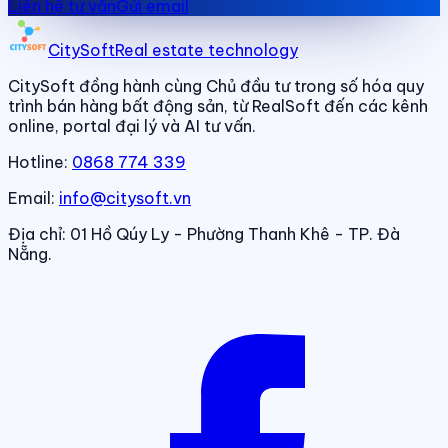
Liên hệ tư vấn
Gửi email
CitySoft
Real estate technology
CitySoft đồng hành cùng Chủ đầu tư trong số hóa quy
trình bán hàng bất động sản, từ RealSoft đến các kênh
online, portal đại lý và AI tư vấn.
Hotline:
0868 774 339
Email:
info@citysoft.vn
Địa chỉ:
01 Hồ Qúy Ly - Phường Thanh Khê - TP. Đà
Nẵng.