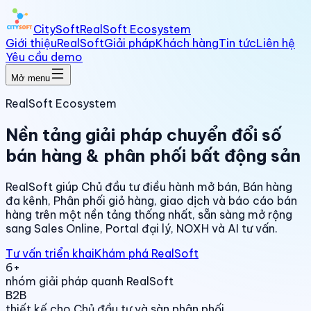
CitySoft
RealSoft Ecosystem
Giới thiệu
RealSoft
Giải pháp
Khách hàng
Tin tức
Liên hệ
Yêu cầu demo
Mở menu
RealSoft Ecosystem
Nền tảng giải pháp chuyển đổi số
bán hàng & phân phối bất động sản
RealSoft giúp Chủ đầu tư điều hành mở bán, Bán hàng
đa kênh, Phân phối giỏ hàng, giao dịch và báo cáo bán
hàng trên một nền tảng thống nhất, sẵn sàng mở rộng
sang Sales Online, Portal đại lý, NOXH và AI tư vấn.
Tư vấn triển khai
Khám phá RealSoft
6+
nhóm giải pháp quanh RealSoft
B2B
thiết kế cho Chủ đầu tư và sàn phân phối