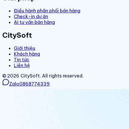
Điều hành phân phối bán hàng
Check-in dự án
AI tư vấn bán hàng
CitySoft
Giới thiệu
Khách hàng
Tin tức
Liên hệ
©
2026
CitySoft. All rights reserved.
Zalo
0868774339