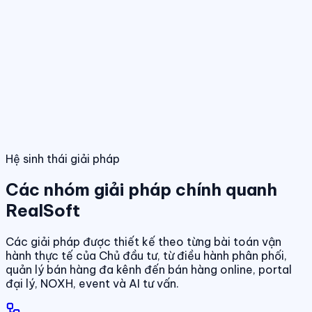
Điều hành giao dịch bán hàng
Theo dõi booking, giữ chỗ, đặt cọc và
hợp đồng trong một luồng thống nhất.
Tính năng nổi bật
Điều hành phân phối đa kênh
Quản lý giỏ hàng, đại lý và kênh bán
trên cùng một nền tảng dữ liệu.
Quản lý dự án & bảng hàng
Dashboard điều hành
Theo dõi doanh số, hiệu quả bán hàng và tình
trạng sản phẩm theo thời gian thực.
Chuẩn hóa dữ liệu sản phẩm, giá bán và trạn
dịch theo thời gian thực.
01
/
04
Hệ sinh thái giải pháp
Các nhóm giải pháp chính quanh
RealSoft
Các giải pháp được thiết kế theo từng bài toán vận
hành thực tế của Chủ đầu tư, từ điều hành phân phối,
quản lý bán hàng đa kênh đến bán hàng online, portal
đại lý, NOXH, event và AI tư vấn.