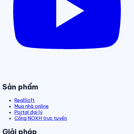
Sản phẩm
RealSoft
Mua nhà online
Portal đại lý
Cổng NOXH trực tuyến
Giải pháp