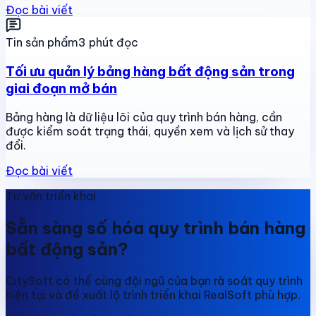
Đọc bài viết
Tin sản phẩm
3 phút đọc
Tối ưu quản lý bảng hàng bất động sản trong
giai đoạn mở bán
Bảng hàng là dữ liệu lõi của quy trình bán hàng, cần
được kiểm soát trạng thái, quyền xem và lịch sử thay
đổi.
Đọc bài viết
Tư vấn triển khai
Sẵn sàng số hóa quy trình bán hàng
bất động sản?
CitySoft có thể cùng đội ngũ của bạn rà soát quy trình
hiện tại và đề xuất lộ trình triển khai RealSoft phù hợp.