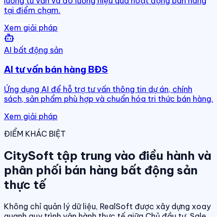
luồng tư vấn và đo lường hiệu quả hoạt động bán hàng
tại điểm chạm.
Xem giải pháp
AI bất động sản
AI tư vấn bán hàng BĐS
Ứng dụng AI để hỗ trợ tư vấn thông tin dự án, chính
sách, sản phẩm phù hợp và chuẩn hóa tri thức bán hàng.
Xem giải pháp
ĐIỂM KHÁC BIỆT
CitySoft tập trung vào điều hành và
phân phối bán hàng bất động sản
thực tế
Không chỉ quản lý dữ liệu, RealSoft được xây dựng xoay
quanh quy trình vận hành thực tế giữa Chủ đầu tư, Sale